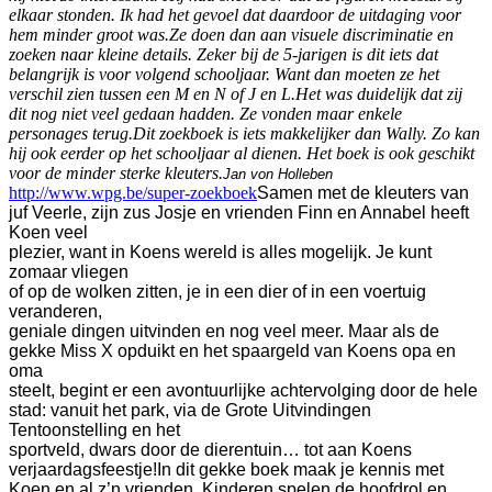
elkaar stonden. Ik had het gevoel dat daardoor de uitdaging voor
hem minder groot was.
Ze doen dan aan visuele discriminatie en
zoeken naar kleine details. Zeker bij de 5-jarigen is dit iets dat
belangrijk is voor volgend schooljaar. Want dan moeten ze het
verschil zien tussen een M en N of J en L.
Het was duidelijk dat zij
dit nog niet veel gedaan hadden. Ze vonden maar enkele
personages terug.
Dit zoekboek is iets makkelijker dan Wally. Zo kan
hij ook eerder op het schooljaar al dienen. Het boek is ook geschikt
voor de minder sterke kleuters.
Jan von Holleben
http://www.wpg.be/super-zoekboek
Samen met de kleuters van
juf Veerle, zijn zus Josje en vrienden Finn en Annabel heeft
Koen veel
plezier, want in Koens wereld is alles mogelijk. Je kunt
zomaar vliegen
of op de wolken zitten, je in een dier of in een voertuig
veranderen,
geniale dingen uitvinden en nog veel meer.
Maar als de
gekke Miss X opduikt en het spaargeld van Koens opa en
oma
steelt, begint er een avontuurlijke achtervolging door de hele
stad: vanuit het park, via de Grote Uitvindingen
Tentoonstelling en het
sportveld, dwars door de dierentuin… tot aan Koens
verjaardagsfeestje!
In dit gekke boek maak je kennis met
Koen en al z’n vrienden. Kinderen spelen de hoofdrol en