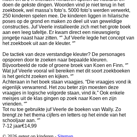
doen de gekste dingen. Woorden vind je niet terug in het
zoekboek, wel massa’s foto’s. 5000 foto’s werden verwerkt,
250 kinderen spelen mee. De kinderen liggen in hilarische
poses op de grond en maken zo deel uit van geweldige
constructies.
Juf Veerle installeerde zich met het grote boek
aan een leeg tafeltje. Er kwam direct een nieuwsgierig
jongetje naast haar zitten. “” Juf Veerle legde het concept van
het zoekboek uit aan de kleuter. “”
De tactiek van deze verstandige kleuter? De personages
opsporen door te zoeken naar bepaalde kleuren.
Bijvoorbeeld de rode of groene broek van Koen en Finn. “”
Wat juf Veerle vooral wil bereiken met dit soort zoekboeken
is het gericht zoeken en kijken. “”
Achteraan in het boek staan vraagjes. “Die vraagjes vond ik
eigenlijk verwarrend. Het zou beter zijn moesten deze
vraagjes in logische volgorde staan, vind ik.” Ook enkele
meisjes uit de klas gingen op zoek naar Koen en zijn
vrienden. “”
Tot nu toe gebruikte juf Veerle de boeken van Wally. Zo
brengt ze het thema cijfers en letters op het einde van het
schooljaar aan. “”
7-12 jaar
€14,99
© 2026 getest op kinderen -
Sitemap