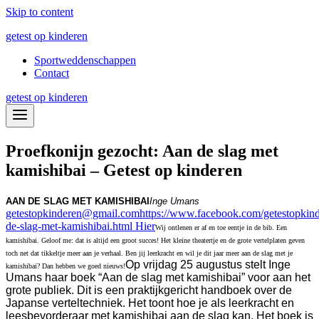
Skip to content
getest op kinderen
Sportweddenschappen
Contact
getest op kinderen
Proefkonijn gezocht: Aan de slag met
kamishibai – Getest op kinderen
AAN DE SLAG MET KAMISHIBAI
Inge Umans
getestopkinderen@gmail.com
https://www.facebook.com/getestopkin
de-slag-met-kamishibai.html
Hier
Wij ontlenen er af en toe eentje in de bib. Een
kamishibai. Geloof me: dat is altijd een groot succes! Het kleine theatertje en de grote vertelplaten geven
toch net dat tikkeltje meer aan je verhaal. Ben jij leerkracht en wil je dit jaar meer aan de slag met je
Op vrijdag 25 augustus stelt Inge
kamishibai? Dan hebben we goed nieuws!
Umans haar boek “Aan de slag met kamishibai” voor aan het
grote publiek. Dit is een praktijkgericht handboek over de
Japanse verteltechniek. Het toont hoe je als leerkracht en
leesbevorderaar met kamishibai aan de slag kan. Het boek is