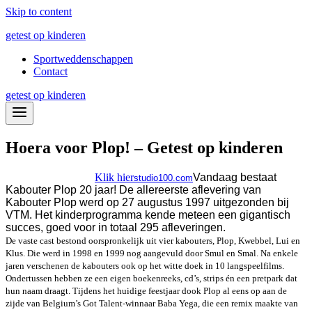
Skip to content
getest op kinderen
Sportweddenschappen
Contact
getest op kinderen
Hoera voor Plop! – Getest op kinderen
Klik hier
Vandaag bestaat
studio100.com
Kabouter Plop 20 jaar! De allereerste aflevering van
Kabouter Plop werd op 27 augustus 1997 uitgezonden bij
VTM. Het kinderprogramma kende meteen een gigantisch
succes, goed voor in totaal 295 afleveringen.
De vaste cast bestond oorspronkelijk uit vier kabouters, Plop, Kwebbel, Lui en
Klus. Die werd in 1998 en 1999 nog aangevuld door Smul en Smal. Na enkele
jaren verschenen de kabouters ook op het witte doek in 10 langspeelfilms.
Ondertussen hebben ze een eigen boekenreeks, cd’s, strips én een pretpark dat
hun naam draagt. Tijdens het huidige feestjaar dook Plop al eens op aan de
zijde van Belgium’s Got Talent-winnaar Baba Yega, die een remix maakte van