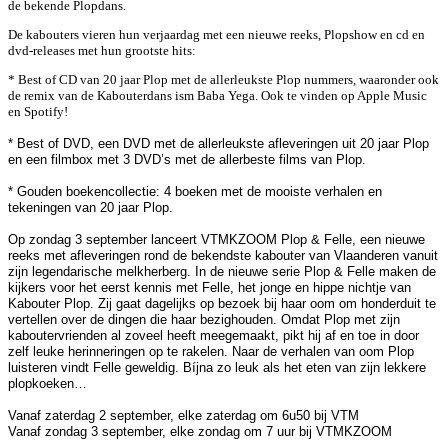
de bekende Plopdans.
De kabouters vieren hun verjaardag met een nieuwe reeks, Plopshow en cd en
dvd-releases met hun grootste hits:
* Best of CD van 20 jaar Plop met de allerleukste Plop nummers, waaronder ook
de remix van de Kabouterdans ism Baba Yega. Ook te vinden op Apple Music
en Spotify!
* Best of DVD, een DVD met de allerleukste afleveringen uit 20 jaar Plop
en een filmbox met 3 DVD’s met de allerbeste films van Plop.
* Gouden boekencollectie: 4 boeken met de mooiste verhalen en
tekeningen van 20 jaar Plop.
Op zondag 3 september lanceert VTMKZOOM Plop & Felle, een nieuwe
reeks met afleveringen rond de bekendste kabouter van Vlaanderen vanuit
zijn legendarische melkherberg. In de nieuwe serie Plop & Felle maken de
kijkers voor het eerst kennis met Felle, het jonge en hippe nichtje van
Kabouter Plop. Zij gaat dagelijks op bezoek bij haar oom om honderduit te
vertellen over de dingen die haar bezighouden. Omdat Plop met zijn
kaboutervrienden al zoveel heeft meegemaakt, pikt hij af en toe in door
zelf leuke herinneringen op te rakelen. Naar de verhalen van oom Plop
luisteren vindt Felle geweldig. Bíjna zo leuk als het eten van zijn lekkere
plopkoeken…
Vanaf zaterdag 2 september, elke zaterdag om 6u50 bij VTM
Vanaf zondag 3 september, elke zondag om 7 uur bij VTMKZOOM