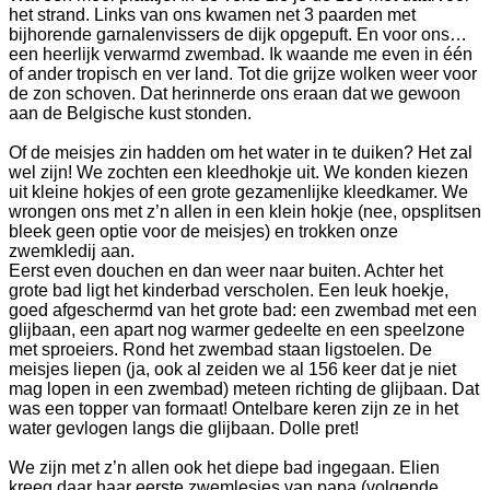
het strand. Links van ons kwamen net 3 paarden met
bijhorende garnalenvissers de dijk opgepuft. En voor ons…
een heerlijk verwarmd zwembad. Ik waande me even in één
of ander tropisch en ver land. Tot die grijze wolken weer voor
de zon schoven. Dat herinnerde ons eraan dat we gewoon
aan de Belgische kust stonden.
Of de meisjes zin hadden om het water in te duiken? Het zal
wel zijn! We zochten een kleedhokje uit. We konden kiezen
uit kleine hokjes of een grote gezamenlijke kleedkamer. We
wrongen ons met z’n allen in een klein hokje (nee, opsplitsen
bleek geen optie voor de meisjes) en trokken onze
zwemkledij aan.
Eerst even douchen en dan weer naar buiten. Achter het
grote bad ligt het kinderbad verscholen. Een leuk hoekje,
goed afgeschermd van het grote bad: een zwembad met een
glijbaan, een apart nog warmer gedeelte en een speelzone
met sproeiers. Rond het zwembad staan ligstoelen. De
meisjes liepen (ja, ook al zeiden we al 156 keer dat je niet
mag lopen in een zwembad) meteen richting de glijbaan. Dat
was een topper van formaat! Ontelbare keren zijn ze in het
water gevlogen langs die glijbaan. Dolle pret!
We zijn met z’n allen ook het diepe bad ingegaan. Elien
kreeg daar haar eerste zwemlesjes van papa (volgende