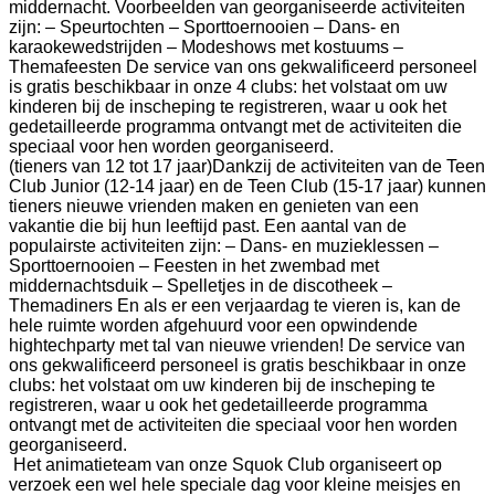
middernacht. Voorbeelden van georganiseerde activiteiten
zijn: – Speurtochten – Sporttoernooien – Dans- en
karaokewedstrijden – Modeshows met kostuums –
Themafeesten De service van ons gekwalificeerd personeel
is gratis beschikbaar in onze 4 clubs: het volstaat om uw
kinderen bij de inscheping te registreren, waar u ook het
gedetailleerde programma ontvangt met de activiteiten die
speciaal voor hen worden georganiseerd.
(tieners van 12 tot 17 jaar)
Dankzij de activiteiten van de Teen
Club Junior (12-14 jaar) en de Teen Club (15-17 jaar) kunnen
tieners nieuwe vrienden maken en genieten van een
vakantie die bij hun leeftijd past. Een aantal van de
populairste activiteiten zijn: – Dans- en muzieklessen –
Sporttoernooien – Feesten in het zwembad met
middernachtsduik – Spelletjes in de discotheek –
Themadiners En als er een verjaardag te vieren is, kan de
hele ruimte worden afgehuurd voor een opwindende
hightechparty met tal van nieuwe vrienden! De service van
ons gekwalificeerd personeel is gratis beschikbaar in onze
clubs: het volstaat om uw kinderen bij de inscheping te
registreren, waar u ook het gedetailleerde programma
ontvangt met de activiteiten die speciaal voor hen worden
georganiseerd.
Het animatieteam van onze Squok Club organiseert op
verzoek een wel hele speciale dag voor kleine meisjes en