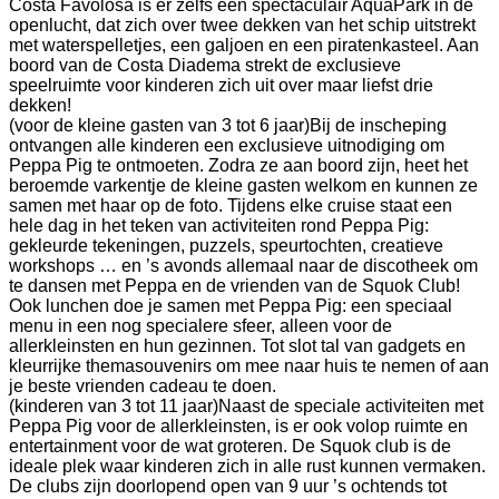
Costa Favolosa is er zelfs een spectaculair AquaPark in de
openlucht, dat zich over twee dekken van het schip uitstrekt
met waterspelletjes, een galjoen en een piratenkasteel. Aan
boord van de Costa Diadema strekt de exclusieve
speelruimte voor kinderen zich uit over maar liefst drie
dekken!
(voor de kleine gasten van 3 tot 6 jaar)
Bij de inscheping
ontvangen alle kinderen een exclusieve uitnodiging om
Peppa Pig te ontmoeten. Zodra ze aan boord zijn, heet het
beroemde varkentje de kleine gasten welkom en kunnen ze
samen met haar op de foto. Tijdens elke cruise staat een
hele dag in het teken van activiteiten rond Peppa Pig:
gekleurde tekeningen, puzzels, speurtochten, creatieve
workshops … en ’s avonds allemaal naar de discotheek om
te dansen met Peppa en de vrienden van de Squok Club!
Ook lunchen doe je samen met Peppa Pig: een speciaal
menu in een nog specialere sfeer, alleen voor de
allerkleinsten en hun gezinnen. Tot slot tal van gadgets en
kleurrijke themasouvenirs om mee naar huis te nemen of aan
je beste vrienden cadeau te doen.
(kinderen van 3 tot 11 jaar)
Naast de speciale activiteiten met
Peppa Pig voor de allerkleinsten, is er ook volop ruimte en
entertainment voor de wat groteren. De Squok club is de
ideale plek waar kinderen zich in alle rust kunnen vermaken.
De clubs zijn doorlopend open van 9 uur ’s ochtends tot