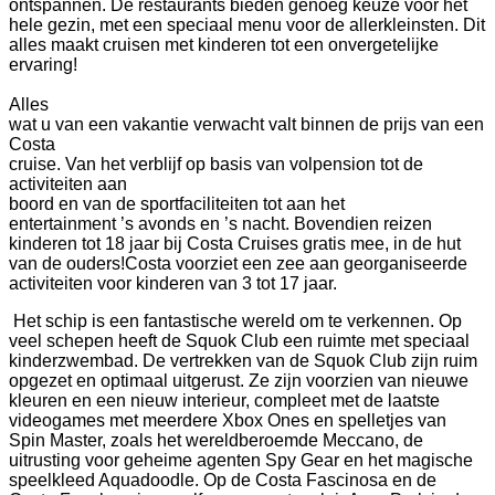
ontspannen. De restaurants bieden genoeg keuze voor het
hele gezin, met een speciaal menu voor de allerkleinsten. Dit
alles maakt cruisen met kinderen tot een onvergetelijke
ervaring!
Alles
wat u van een vakantie verwacht valt binnen de prijs van een
Costa
cruise. Van het verblijf op basis van volpension tot de
activiteiten aan
boord en van de sportfaciliteiten tot aan het
entertainment ’s avonds en ’s nacht.
Bovendien reizen
kinderen tot 18 jaar bij Costa Cruises gratis mee, in de hut
van de ouders!
Costa voorziet een zee aan georganiseerde
activiteiten voor kinderen van 3 tot 17 jaar.
Het schip is een fantastische wereld om te verkennen. Op
veel schepen heeft de Squok Club een ruimte met speciaal
kinderzwembad. De vertrekken van de Squok Club zijn ruim
opgezet en optimaal uitgerust. Ze zijn voorzien van nieuwe
kleuren en een nieuw interieur, compleet met de laatste
videogames met meerdere Xbox Ones en spelletjes van
Spin Master, zoals het wereldberoemde Meccano, de
uitrusting voor geheime agenten Spy Gear en het magische
speelkleed Aquadoodle. Op de Costa Fascinosa en de