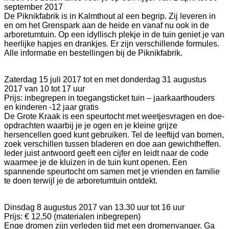
september 2017
De Piknikfabrik is in Kalmthout al een begrip. Zij leveren in
en om het Grenspark aan de heide en vanaf nu ook in de
arboretumtuin. Op een idyllisch plekje in de tuin geniet je van
heerlijke hapjes en drankjes. Er zijn verschillende formules.
Alle informatie en bestellingen bij de Piknikfabrik.
Zaterdag 15 juli 2017 tot en met donderdag 31 augustus
2017 van 10 tot 17 uur
Prijs: inbegrepen in toegangsticket tuin – jaarkaarthouders
en kinderen -12 jaar gratis
De Grote Kraak is een speurtocht met weetjesvragen en doe-
opdrachten waarbij je je ogen en je kleine grijze
hersencellen goed kunt gebruiken. Tel de leeftijd van bomen,
zoek verschillen tussen bladeren en doe aan gewichtheffen.
Ieder juist antwoord geeft een cijfer en leidt naar de code
waarmee je de kluizen in de tuin kunt openen. Een
spannende speurtocht om samen met je vrienden en familie
te doen terwijl je de arboretumtuin ontdekt.
Dinsdag 8 augustus 2017 van 13.30 uur tot 16 uur
Prijs: € 12,50 (materialen inbegrepen)
Enge dromen zijn verleden tijd met een dromenvanger. Ga