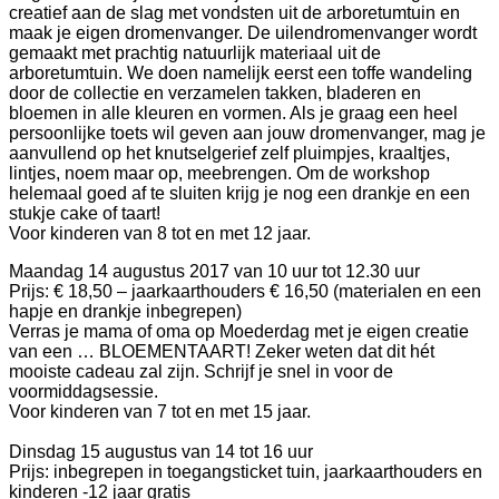
creatief aan de slag met vondsten uit de arboretumtuin en
maak je eigen dromenvanger. De uilendromenvanger wordt
gemaakt met prachtig natuurlijk materiaal uit de
arboretumtuin. We doen namelijk eerst een toffe wandeling
door de collectie en verzamelen takken, bladeren en
bloemen in alle kleuren en vormen. Als je graag een heel
persoonlijke toets wil geven aan jouw dromenvanger, mag je
aanvullend op het knutselgerief zelf pluimpjes, kraaltjes,
lintjes, noem maar op, meebrengen. Om de workshop
helemaal goed af te sluiten krijg je nog een drankje en een
stukje cake of taart!
Voor kinderen van 8 tot en met 12 jaar.
Maandag 14 augustus 2017 van 10 uur tot 12.30 uur
Prijs: € 18,50 – jaarkaarthouders € 16,50 (materialen en een
hapje en drankje inbegrepen)
Verras je mama of oma op Moederdag met je eigen creatie
van een … BLOEMENTAART! Zeker weten dat dit hét
mooiste cadeau zal zijn. Schrijf je snel in voor de
voormiddagsessie.
Voor kinderen van 7 tot en met 15 jaar.
Dinsdag 15 augustus van 14 tot 16 uur
Prijs: inbegrepen in toegangsticket tuin, jaarkaarthouders en
kinderen -12 jaar gratis