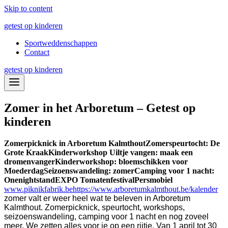
Skip to content
getest op kinderen
Sportweddenschappen
Contact
getest op kinderen
Zomer in het Arboretum – Getest op
kinderen
Zomerpicknick in Arboretum Kalmthout
Zomerspeurtocht: De
Grote Kraak
Kinderworkshop Uiltje vangen: maak een
dromenvanger
Kinderworkshop: bloemschikken voor
Moederdag
Seizoenswandeling: zomer
Camping voor 1 nacht:
Onenightstand
EXPO Tomatenfestival
Persmobiel
www.piknikfabrik.be
https://www.arboretumkalmthout.be/kalender
zomer valt er weer heel wat te beleven in Arboretum
Kalmthout. Zomerpicknick, speurtocht, workshops,
seizoenswandeling, camping voor 1 nacht en nog zoveel
meer. We zetten alles voor je op een rijtje.
Van 1 april tot 30