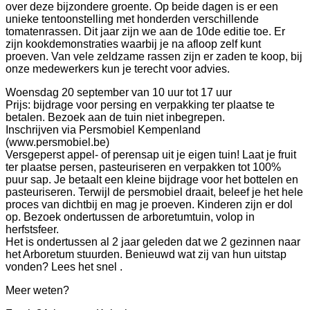
over deze bijzondere groente. Op beide dagen is er een
unieke tentoonstelling met honderden verschillende
tomatenrassen. Dit jaar zijn we aan de 10de editie toe. Er
zijn kookdemonstraties waarbij je na afloop zelf kunt
proeven. Van vele zeldzame rassen zijn er zaden te koop, bij
onze medewerkers kun je terecht voor advies.
Woensdag 20 september van 10 uur tot 17 uur
Prijs: bijdrage voor persing en verpakking ter plaatse te
betalen. Bezoek aan de tuin niet inbegrepen.
Inschrijven via Persmobiel Kempenland
(www.persmobiel.be)
Versgeperst appel- of perensap uit je eigen tuin! Laat je fruit
ter plaatse persen, pasteuriseren en verpakken tot 100%
puur sap. Je betaalt een kleine bijdrage voor het bottelen en
pasteuriseren. Terwijl de persmobiel draait, beleef je het hele
proces van dichtbij en mag je proeven. Kinderen zijn er dol
op. Bezoek ondertussen de arboretumtuin, volop in
herfstsfeer.
Het is ondertussen al 2 jaar geleden dat we 2 gezinnen naar
het Arboretum stuurden. Benieuwd wat zij van hun uitstap
vonden? Lees het snel .
Meer weten?