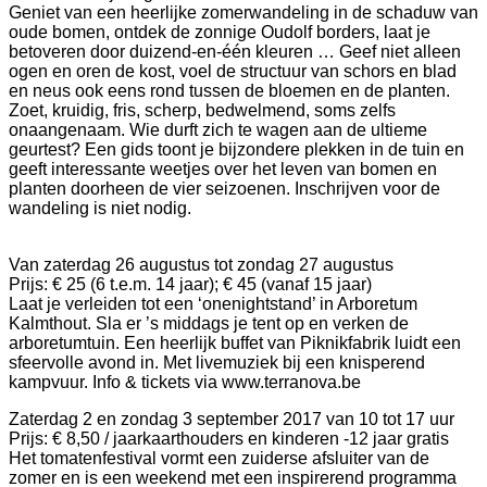
Geniet van een heerlijke zomerwandeling in de schaduw van
oude bomen, ontdek de zonnige Oudolf borders, laat je
betoveren door duizend-en-één kleuren … Geef niet alleen
ogen en oren de kost, voel de structuur van schors en blad
en neus ook eens rond tussen de bloemen en de planten.
Zoet, kruidig, fris, scherp, bedwelmend, soms zelfs
onaangenaam. Wie durft zich te wagen aan de ultieme
geurtest? Een gids toont je bijzondere plekken in de tuin en
geeft interessante weetjes over het leven van bomen en
planten doorheen de vier seizoenen. Inschrijven voor de
wandeling is niet nodig.
Van zaterdag 26 augustus tot zondag 27 augustus
Prijs: € 25 (6 t.e.m. 14 jaar); € 45 (vanaf 15 jaar)
Laat je verleiden tot een ‘onenightstand’ in Arboretum
Kalmthout. Sla er ’s middags je tent op en verken de
arboretumtuin. Een heerlijk buffet van Piknikfabrik luidt een
sfeervolle avond in. Met livemuziek bij een knisperend
kampvuur. Info & tickets via www.terranova.be
Zaterdag 2 en zondag 3 september 2017 van 10 tot 17 uur
Prijs: € 8,50 / jaarkaarthouders en kinderen -12 jaar gratis
Het tomatenfestival vormt een zuiderse afsluiter van de
zomer en is een weekend met een inspirerend programma