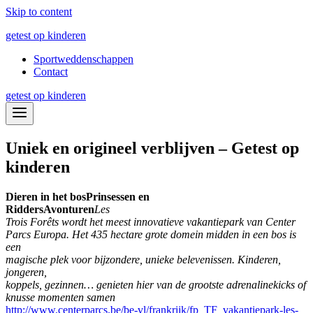
Skip to content
getest op kinderen
Sportweddenschappen
Contact
getest op kinderen
Uniek en origineel verblijven – Getest op
kinderen
Dieren in het bos
Prinsessen en
Ridders
Avonturen
Les
Trois Forêts wordt het meest innovatieve vakantiepark van Center
Parcs Europa. Het 435 hectare grote domein midden in een bos is
een
magische plek voor bijzondere, unieke belevenissen. Kinderen,
jongeren,
koppels, gezinnen… genieten hier van de grootste adrenalinekicks of
knusse momenten samen
http://www.centerparcs.be/be-vl/frankrijk/fp_TF_vakantiepark-les-