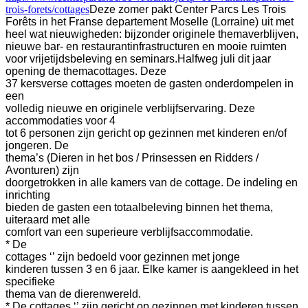
trois-forets/cottages
Deze zomer pakt Center Parcs Les Trois
Forêts in het Franse departement Moselle (Lorraine) uit met
heel wat nieuwigheden: bijzonder originele themaverblijven,
nieuwe bar- en restaurantinfrastructuren en mooie ruimten
voor vrijetijdsbeleving en seminars.
Halfweg juli dit jaar
opening de themacottages. Deze
37 kersverse cottages moeten de gasten onderdompelen in
een
volledig nieuwe en originele verblijfservaring. Deze
accommodaties voor 4
tot 6 personen zijn gericht op gezinnen met kinderen en/of
jongeren. De
thema’s (Dieren in het bos / Prinsessen en Ridders /
Avonturen) zijn
doorgetrokken in alle kamers van de cottage. De indeling en
inrichting
bieden de gasten een totaalbeleving binnen het thema,
uiteraard met alle
comfort van een superieure verblijfsaccommodatie.
* De
cottages ‘’ zijn bedoeld voor gezinnen met jonge
kinderen tussen 3 en 6 jaar. Elke kamer is aangekleed in het
specifieke
thema van de dierenwereld.
* De cottages ‘’ zijn gericht op gezinnen met kinderen tussen