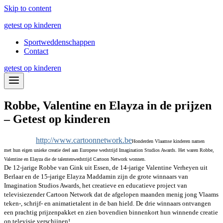
Skip to content
getest op kinderen
Sportweddenschappen
Contact
getest op kinderen
Robbe, Valentine en Elayza in de prijzen
– Getest op kinderen
http://www.cartoonnetwork.be
Honderden Vlaamse kinderen namen
met hun eigen unieke creatie deel aan Europese wedstrijd Imagination Studios Awards. Het waren Robbe,
Valentine en Elayza die de talentenwedstrijd Cartoon Network wonnen.
De 12-jarige Robbe van Gink uit Essen, de 14-jarige Valentine Verheyen uit
Berlaar en de 15-jarige Elayza Maddamin zijn de grote winnaars van
Imagination Studios Awards, het creatieve en educatieve project van
televisiezender Cartoon Network dat de afgelopen maanden menig jong Vlaams
teken-, schrijf- en animatietalent in de ban hield. De drie winnaars ontvangen
een prachtig prijzenpakket en zien bovendien binnenkort hun winnende creatie
op televisie verschijnen!