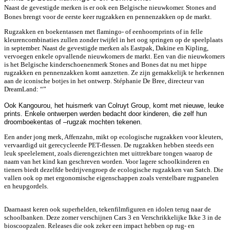
Naast de gevestigde merken is er ook een Belgische nieuwkomer. Stones and
Bones brengt voor de eerste keer rugzakken en pennenzakken op de markt.
Rugzakken en boekentassen met flamingo- of eenhoornprints of in felle
kleurencombinaties zullen zonder twijfel in het oog springen op de speelplaats
in september. Naast de gevestigde merken als Eastpak, Dakine en Kipling,
vervoegen enkele opvallende nieuwkomers de markt. Een van die nieuwkomers
is het Belgische kinderschoenenmerk Stones and Bones dat nu met hippe
rugzakken en pennenzakken komt aanzetten. Ze zijn gemakkelijk te herkennen
aan de iconische botjes in het ontwerp. Stéphanie De Bree, directeur van
DreamLand: “”
Ook Kangourou, het huismerk van Colruyt Group, komt met nieuwe, leuke
prints. Enkele ontwerpen werden bedacht door kinderen, die zelf hun
droomboekentas of –rugzak mochten tekenen.
Een ander jong merk, Affenzahn, mikt op ecologische rugzakken voor kleuters,
vervaardigd uit gerecycleerde PET-flessen. De rugzakken hebben steeds een
leuk speelelement, zoals dierengezichten met uittrekbare tongen waarop de
naam van het kind kan geschreven worden. Voor lagere schoolkinderen en
tieners biedt dezelfde bedrijvengroep de ecologische rugzakken van Satch. Die
vallen ook op met ergonomische eigenschappen zoals verstelbare rugpanelen
en heupgordels.
Daarnaast keren ook superhelden, tekenfilmfiguren en idolen terug naar de
schoolbanken. Deze zomer verschijnen Cars 3 en Verschrikkelijke Ikke 3 in de
bioscoopzalen. Releases die ook zeker een impact hebben op rug- en