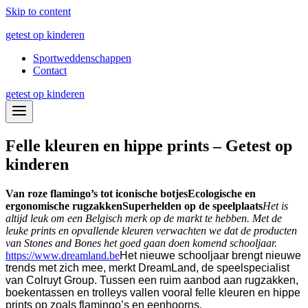
Skip to content
getest op kinderen
Sportweddenschappen
Contact
getest op kinderen
Felle kleuren en hippe prints – Getest op
kinderen
Van roze flamingo’s tot iconische botjes
Ecologische en
ergonomische rugzakken
Superhelden op de speelplaats
Het is
altijd leuk om een Belgisch merk op de markt te hebben. Met de
leuke prints en opvallende kleuren verwachten we dat de producten
van Stones and Bones het goed gaan doen komend schooljaar.
https://www.dreamland.be
Het nieuwe schooljaar brengt nieuwe
trends met zich mee, merkt DreamLand, de speelspecialist
van Colruyt Group. Tussen een ruim aanbod aan rugzakken,
boekentassen en trolleys vallen vooral felle kleuren en hippe
prints op zoals flamingo’s en eenhoorns.