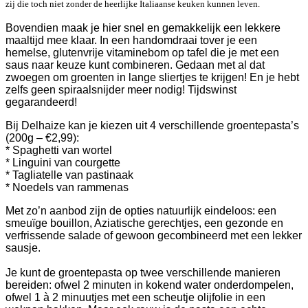
zij die toch niet zonder de heerlijke Italiaanse keuken kunnen leven.
Bovendien maak je hier snel en gemakkelijk een lekkere
maaltijd mee klaar. In een handomdraai tover je een
hemelse, glutenvrije vitaminebom op tafel die je met een
saus naar keuze kunt combineren. Gedaan met al dat
zwoegen om groenten in lange sliertjes te krijgen! En je hebt
zelfs geen spiraalsnijder meer nodig! Tijdswinst
gegarandeerd!
Bij Delhaize kan je kiezen uit 4 verschillende groentepasta’s
(200g – €2,99):
* Spaghetti van wortel
* Linguini van courgette
* Tagliatelle van pastinaak
* Noedels van rammenas
Met zo’n aanbod zijn de opties natuurlijk eindeloos: een
smeuïge bouillon, Aziatische gerechtjes, een gezonde en
verfrissende salade of gewoon gecombineerd met een lekker
sausje.
Je kunt de groentepasta op twee verschillende manieren
bereiden: ofwel 2 minuten in kokend water onderdompelen,
ofwel 1 à 2 minuutjes met een scheutje olijfolie in een