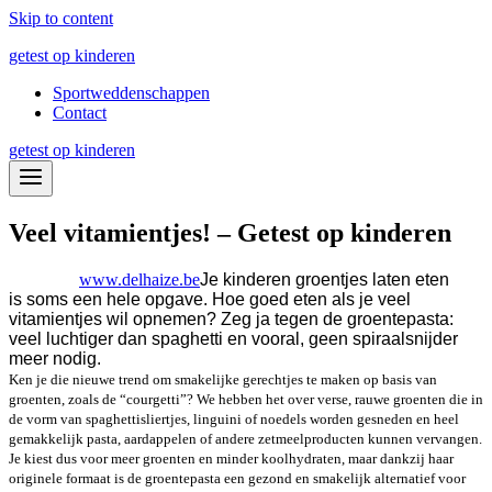
Skip to content
getest op kinderen
Sportweddenschappen
Contact
getest op kinderen
Veel vitamientjes! – Getest op kinderen
www.delhaize.be
Je kinderen groentjes laten eten
is soms een hele opgave. Hoe goed eten als je veel
vitamientjes wil opnemen? Zeg ja tegen de groentepasta:
veel luchtiger dan spaghetti en vooral, geen spiraalsnijder
meer nodig.
Ken je die nieuwe trend om smakelijke gerechtjes te maken op basis van
groenten, zoals de “courgetti”? We hebben het over verse, rauwe groenten die in
de vorm van spaghettisliertjes, linguini of noedels worden gesneden en heel
gemakkelijk pasta, aardappelen of andere zetmeelproducten kunnen vervangen.
Je kiest dus voor meer groenten en minder koolhydraten, maar dankzij haar
originele formaat is de groentepasta een gezond en smakelijk alternatief voor