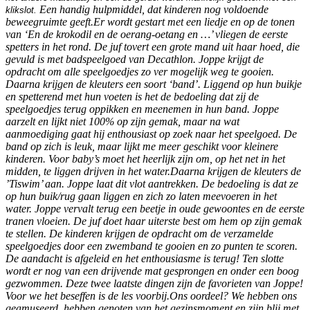
Een handig hulpmiddel, dat kinderen nog voldoende
klikslot.
beweegruimte geeft.
Er wordt gestart met een liedje en op de tonen
van ‘En de krokodil en de oerang-oetang en …’ vliegen de eerste
spetters in het rond. De juf tovert een grote mand uit haar hoed, die
gevuld is met badspeelgoed van Decathlon. Joppe krijgt de
opdracht om alle speelgoedjes zo ver mogelijk weg te gooien.
Daarna krijgen de kleuters een soort ‘band’. Liggend op hun buikje
en spetterend met hun voeten is het de bedoeling dat zij de
speelgoedjes terug oppikken en meenemen in hun band. Joppe
aarzelt en lijkt niet 100% op zijn gemak, maar na wat
aanmoediging gaat hij enthousiast op zoek naar het speelgoed. De
band op zich is leuk, maar lijkt me meer geschikt voor kleinere
kinderen. Voor baby’s moet het heerlijk zijn om, op het net in het
midden, te liggen drijven in het water.
Daarna krijgen de kleuters de
’Tiswim’ aan. Joppe laat dit vlot aantrekken. De bedoeling is dat ze
op hun buik/rug gaan liggen en zich zo laten meevoeren in het
water. Joppe vervalt terug een beetje in oude gewoontes en de eerste
tranen vloeien. De juf doet haar uiterste best om hem op zijn gemak
te stellen. De kinderen krijgen de opdracht om de verzamelde
speelgoedjes door een zwemband te gooien en zo punten te scoren.
De aandacht is afgeleid en het enthousiasme is terug! Ten slotte
wordt er nog van een drijvende mat gesprongen en onder een boog
gezwommen. Deze twee laatste dingen zijn de favorieten van Joppe!
Voor we het beseffen is de les voorbij.
Ons oordeel? We hebben ons
geamuseerd, hebben genoten van het gezinsmoment en zijn blij met