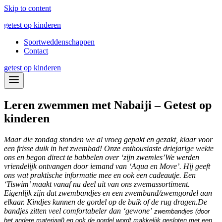
Skip to content
getest op kinderen
Sportweddenschappen
Contact
getest op kinderen
Leren zwemmen met Nabaiji – Getest op
kinderen
Maar die zondag stonden we al vroeg gepakt en gezakt, klaar voor
een frisse duik in het zwembad! Onze enthousiaste driejarige wekte
ons en begon direct te babbelen over ‘zijn zwemles’
We werden
vriendelijk ontvangen door iemand van ‘Aqua en Move’. Hij geeft
ons wat praktische informatie mee en ook een cadeautje. Een
‘Tiswim’ maakt vanaf nu deel uit van ons zwemassortiment.
Eigenlijk zijn dat zwembandjes en een zwemband/zwemgordel aan
elkaar. Kindjes kunnen de gordel op de buik of de rug dragen.
De
bandjes zitten veel comfortabeler dan ‘gewone’
zwembandjes (door
het andere materiaal) en ook de gordel wordt makkelijk gesloten met een