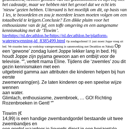
het cadeautje, maar we hebben niet het gevoel dat we echt iets
‘nieuw’ gezien hebben. Uiteraard is het moeilijk om dit, op basis van
1 les, te beoordelen en zou je meerdere lessen moeten volgen om een
totaalbeeld te krijgen.
Conclusie? Een dikke pluim voor het
enthousiasme van de juf, een toffe omgeving en een aangename
kennismaking met de ‘Tiswim’.
hier
https://nl.decathlon.be/
https://nl.decathlon.be/platform-
watergewenning-id_8385499.html
Op zondagochtend 11 juni moest Joppe vroeg uit
Op
bed. We stuurden hem op workshop watergewenning in samenwerking met Decathlon en Nabaiji.
een ‘gewone’ zondag luiert Joppe lekker lang in bed. Hij
houdt Joppe zijn pyjama gewoon aan en ontbijt voor de
televisie. “”, vertelt mama Eline.
Tijdens die ‘zwemles’ zou dit
gezin kennismaken met een
uitgebreid gamma aan attributen die kinderen helpen bij hun
eerste
zwemervaring(en). Ze laten kinderen op een speelse wijze
wennen
aan water.
Glimlach, enthousiasme, zwembroek, … GO! Richting
Rozenbroeken in Gent! “”
Tiswim (€
14,99) is een handige zwembandgordel bestaande uit twee
zwembandjes en
een gordel waardoor je lieverds direct in een horizontale