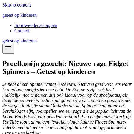
Skip to content
getest op kinderen
Sportweddenschappen
Contact
getest op kinderen
Proefkonijn gezocht: Nieuwe rage Fidget
Spinners – Getest op kinderen
Je hebt al een Spinner vanaf 3,99 euro. Niet veel geld voor iets waar
je urenlang spelplezier mee hebt. De Spinners zijn ook heel
makkelijk mee te nemen dus ook ideaal voor op de speelplaats, als
de kinderen mee op restaurant gaan, en voor mama en papa die met
de wagen in de file staan.
Ondanks dat de Spinners nog maar net
beschikbaar zijn, voorspellen we een rage die de populariteit van de
Loom Bands twee jaar geleden evenaart. Een beetje opzoekwerk op
YouTube toont al meteen tientallen Amerikaanse Fidget Spinners-
video’s met miljoenen views. Die populariteit waait gegarandeerd
over op ons land.
H
et