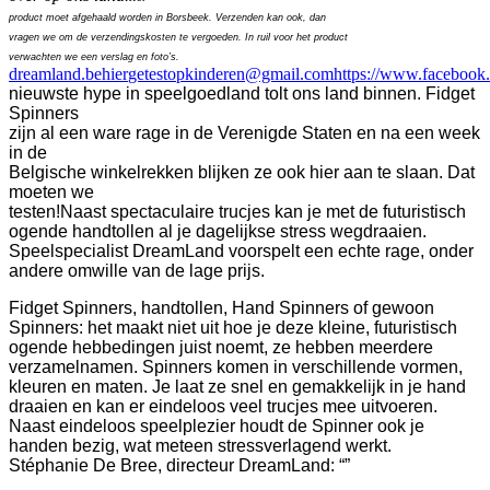
product moet afgehaald worden in Borsbeek. Verzenden kan ook, dan
vragen we om de verzendingskosten te vergoeden. In ruil voor het product
verwachten we een verslag en foto’s.
dreamland.be
hier
getestopkinderen@gmail.com
https://www.facebook
nieuwste hype in speelgoedland tolt ons land binnen. Fidget
Spinners
zijn al een ware rage in de Verenigde Staten en na een week
in de
Belgische winkelrekken blijken ze ook hier aan te slaan. Dat
moeten we
testen!
Naast spectaculaire trucjes kan je met de futuristisch
ogende handtollen al je dagelijkse stress wegdraaien.
Speelspecialist DreamLand voorspelt een echte rage, onder
andere omwille van de lage prijs.
Fidget Spinners, handtollen, Hand Spinners of gewoon
Spinners: het maakt niet uit hoe je deze kleine, futuristisch
ogende hebbedingen juist noemt, ze hebben meerdere
verzamelnamen. Spinners komen in verschillende vormen,
kleuren en maten. Je laat ze snel en gemakkelijk in je hand
draaien en kan er eindeloos veel trucjes mee uitvoeren.
Naast eindeloos speelplezier houdt de Spinner ook je
handen bezig, wat meteen stressverlagend werkt.
Stéphanie De Bree, directeur DreamLand: “”