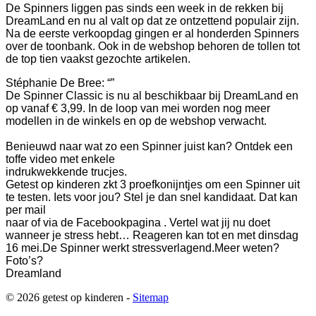
De Spinners liggen pas sinds een week in de rekken bij
DreamLand en nu al valt op dat ze ontzettend populair zijn.
Na de eerste verkoopdag gingen er al honderden Spinners
over de toonbank. Ook in de webshop behoren de tollen tot
de top tien vaakst gezochte artikelen.
Stéphanie De Bree: “”
De Spinner Classic is nu al beschikbaar bij DreamLand en
op vanaf € 3,99. In de loop van mei worden nog meer
modellen in de winkels en op de webshop verwacht.
Benieuwd naar wat zo een Spinner juist kan? Ontdek een
toffe video met enkele
indrukwekkende trucjes.
Getest op kinderen zkt 3 proefkonijntjes om een Spinner uit
te testen.
Iets voor jou? Stel je dan snel kandidaat. Dat kan
per mail
naar of via de Facebookpagina .
Vertel wat jij nu doet
wanneer je stress hebt… Reageren kan tot en met dinsdag
16 mei.
De Spinner werkt stressverlagend.
Meer weten?
Foto’s?
Dreamland
© 2026 getest op kinderen -
Sitemap