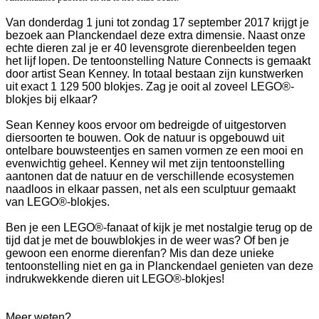
Van donderdag 1 juni tot zondag 17 september 2017 krijgt je
bezoek aan Planckendael deze extra dimensie. Naast onze
echte dieren zal je er 40 levensgrote dierenbeelden tegen
het lijf lopen. De tentoonstelling Nature Connects is gemaakt
door artist Sean Kenney. In totaal bestaan zijn kunstwerken
uit exact 1 129 500 blokjes. Zag je ooit al zoveel LEGO®-
blokjes bij elkaar?
Sean Kenney koos ervoor om bedreigde of uitgestorven
diersoorten te bouwen. Ook de natuur is opgebouwd uit
ontelbare bouwsteentjes en samen vormen ze een mooi en
evenwichtig geheel. Kenney wil met zijn tentoonstelling
aantonen dat de natuur en de verschillende ecosystemen
naadloos in elkaar passen, net als een sculptuur gemaakt
van LEGO®-blokjes.
Ben je een LEGO®-fanaat of kijk je met nostalgie terug op de
tijd dat je met de bouwblokjes in de weer was? Of ben je
gewoon een enorme dierenfan? Mis dan deze unieke
tentoonstelling niet en ga in Planckendael genieten van deze
indrukwekkende dieren uit LEGO®-blokjes!
Meer weten?