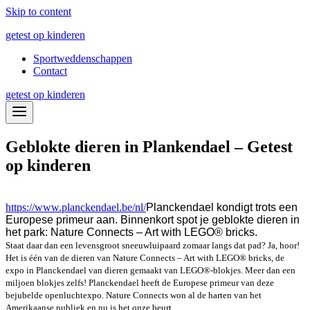
Skip to content
getest op kinderen
Sportweddenschappen
Contact
getest op kinderen
Geblokte dieren in Plankendael – Getest
op kinderen
https://www.planckendael.be/nl/
Planckendael kondigt trots een
Europese primeur aan. Binnenkort spot je geblokte dieren in
het park: Nature Connects – Art with LEGO® bricks.
Staat daar dan een levensgroot sneeuwluipaard zomaar langs dat pad? Ja, hoor!
Het is één van de dieren van Nature Connects – Art with LEGO® bricks, de
expo in Planckendael van dieren gemaakt van LEGO®-blokjes. Meer dan een
miljoen blokjes zelfs! Planckendael heeft de Europese primeur van deze
bejubelde openluchtexpo. Nature Connects won al de harten van het
Amerikaanse publiek en nu is het onze beurt.