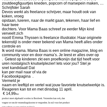
zoutdeegfiguurtjes kneden, popcorn of marsepein maken, …
Schrijfster Sarah
Devos werkt als freelance schrijver, maar houdt ook van
koken, vroeg
opstaan, luieren, naar de markt gaan, tekenen, haar lief en
haar twee
dochters. Voor Mama Baas schreef ze eerder Mijn kind
verveelt zich
nooit! Emma Thyssen is freelance illustrator. Haar originele
tekenstijl is onder meer bekend van Mama heeft alles onder
controle en
Ik word mama. Mama Baas is een online magazine, blog en
community voor en door mama’s. Je leest er alles over op
.
Getest op kinderen zkt een proefkonijn dat tijd heeft voor
uren nostalgisch knutselplezier!
Iets voor jou? Stel je
snel kandidaat! Dat
kan per mail naar of via de
Facebookpagina .
Vermeld je
naam en leeftijd en vertel wat jouw favoriete knutselwerkje is.
Reageren kan tot en met dinsdag 11 april.
€ 14,99
Het
product moet afgehaald worden in Borsbeek. Verzenden kan ook, dan
vragen we om de verzendingskosten te vergoeden. In ruil voor het product
verwachten we een verslag en foto’s.