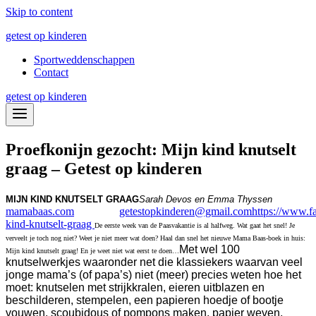
Skip to content
getest op kinderen
Sportweddenschappen
Contact
getest op kinderen
Proefkonijn gezocht: Mijn kind knutselt
graag – Getest op kinderen
MIJN KIND KNUTSELT GRAAG
Sarah Devos en Emma Thyssen
mamabaas.com
getestopkinderen@gmail.com
https://www.f
kind-knutselt-graag
De eerste week van de Paasvakantie is al halfweg. Wat gaat het snel! Je
verveelt je toch nog niet? Weet je niet meer wat doen? Haal dan snel het nieuwe Mama Baas-boek in huis:
Met wel 100
Mijn kind knutselt graag! En je weet niet wat eerst te doen…
knutselwerkjes waaronder net die klassiekers waarvan veel
jonge mama’s (of papa’s) niet (meer) precies weten hoe het
moet: knutselen met strijkkralen, eieren uitblazen en
beschilderen, stempelen, een papieren hoedje of bootje
vouwen, scoubidous of pompons maken, papier weven,