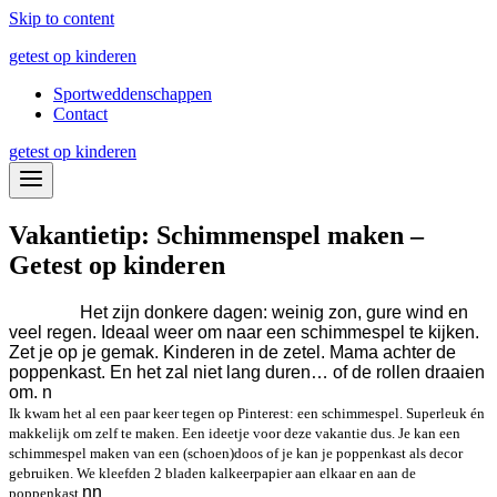
Skip to content
getest op kinderen
Sportweddenschappen
Contact
getest op kinderen
Vakantietip: Schimmenspel maken –
Getest op kinderen
Het zijn donkere dagen: weinig zon, gure wind en
veel regen. Ideaal weer om naar een schimmespel te kijken.
Zet je op je gemak. Kinderen in de zetel. Mama achter de
poppenkast. En het zal niet lang duren… of de rollen draaien
om.
n
Ik kwam het al een paar keer tegen op Pinterest: een schimmespel. Superleuk én
makkelijk om zelf te maken. Een ideetje voor deze vakantie dus. Je kan een
schimmespel maken van een (schoen)doos of je kan je poppenkast als decor
gebruiken. We kleefden 2 bladen kalkeerpapier aan elkaar en aan de
n
n
poppenkast.