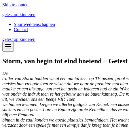
Skip to content
getest op kinderen
Sportweddenschappen
Contact
getest op kinderen
Storm, van begin tot eind boeiend – Getest
De
trailer van Storm hadden we al een aantal keer op TV gezien, groot 
meisjes hun vreugde toen ze wisten dat we naar de première mochten
maakte er een uitstapje van met het gezin en iedereen had er zin in
Voo
was onder de indruk toen ze het gebouw aan de buitenkant zag. De ro
uit, we voelden ons een beetje VIP. Toen
we binnen kwamen, kregen we allerlei gadgets van Ketnet: een kussen
stickers en een poster. Lore en Emma zijn grote Ketnetfans, dus ze wa
blij mee.
Eenmaal
binnen in de zaal konden we goede plaatsjes bemachtigen. Het wach
verzacht door een spelletje met een lampje dat je kreeg toen je binnen