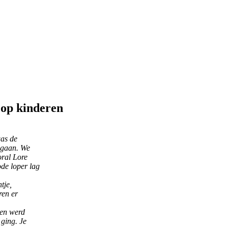
 op kinderen
was de
 gaan. We
ral Lore
de loper lag
tje,
ren er
ten werd
 ging. Je