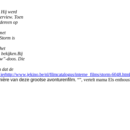
 Hij werd
erview. Toen
edereen op
 met
Storm is
het
 bekijken.
Bij
uw”-doos. Die
n dat de
ier
http://www.jekino.be/nl/filmcatalogus/interne_films/storm-6048.htm
ère van deze grootse avonturenfilm.
“”, vertelt mama Els enthousi