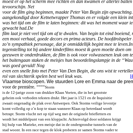
moest er op het scherm mee richten en dan kwamen er allerlei ballen
tevoorschijn.
Net
voor de film ging beginnen, maakte Peter Van Begin zijn opwachting.
aangekondigd door Ketnetwrapper Thomas en er volgde een klein int
was het tijd om de film te laten beginnen: dit was het moment waar i
gewacht had.
De
film laat je niet veel tijd om af te dwalen. Van begin tot eind boeiend,
een mooi verhaal, goede decors en prima acteurs. De hoofdrolspeler 
zo’n sympathiek personage, dat je onmiddellijk begint mee te leven.
In
tegenstelling tot bij andere kinderfilms moest ik geen moeite doen om 
geeuwen te onderdrukken, de film is ook voor volwassenen leuk om te
het buitengaan staken de meisjes hun beoordelingslampje in de “Wa
was goed gevuld!
Nog
even een snelle foto met Peter Van Den Begin, die ons wist te vertelle
rol van slechterik spelen best wel leuk was.
H
Vlaamse bioscopen. We stuurden Lore en Emma naar de premi
voor de première. “
“
“
“
Storm
is de 12-jarige zoon van drukker Klaas Voeten, die in het grootste
geheim ook verboden teksten drukt. Het jaar is 1521 en de Inquisitie
zwaait ongenadig de plak over Antwerpen. Ook Storms veilige leventje
komt volledig op z’n kop te staan wanneer Klaas op heterdaad wordt
betrapt. Storm vlucht net op tijd weg met de originele briefletters en
wordt het middelpunt van een klopjacht. Achtervolgd door soldaten krijgt
hij hulp van Marieke, een meisje dat in de ondergrondse tunnels van de
stad woont. In een race tegen de klok proberen ze samen Storms vader te