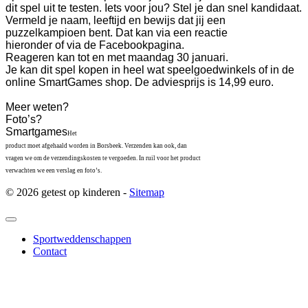
dit spel uit te testen. Iets voor jou? Stel je dan snel kandidaat.
Vermeld je naam, leeftijd en bewijs dat jij een
puzzelkampioen bent. Dat kan via een reactie
hieronder of via de Facebookpagina.
Reageren kan tot en met maandag 30 januari.
Je kan dit spel kopen in heel wat speelgoedwinkels of in de
online SmartGames shop. De adviesprijs is 14,99 euro.
Meer weten?
Foto’s?
Smartgames
Het
product moet afgehaald worden in Borsbeek. Verzenden kan ook, dan
vragen we om de verzendingskosten te vergoeden. In ruil voor het product
verwachten we een verslag en foto’s.
© 2026 getest op kinderen -
Sitemap
Sportweddenschappen
Contact