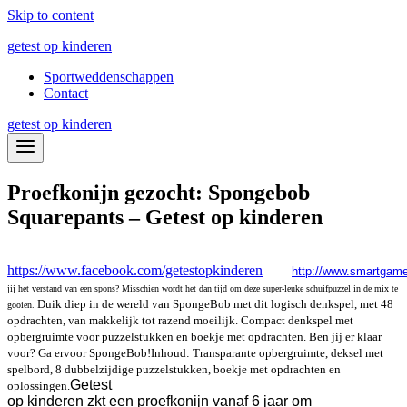
Skip to content
getest op kinderen
Sportweddenschappen
Contact
getest op kinderen
Proefkonijn gezocht: Spongebob
Squarepants – Getest op kinderen
https://www.facebook.com/getestopkinderen
http://www.smartgam
jij het verstand van een spons? Misschien wordt het dan tijd om deze super-leuke schuifpuzzel in de mix te
Duik diep in de wereld van SpongeBob met dit logisch denkspel, met 48
gooien.
opdrachten, van makkelijk tot razend moeilijk. Compact denkspel met
opbergruimte voor puzzelstukken en boekje met opdrachten. Ben jij er klaar
voor? Ga ervoor SpongeBob!
Inhoud: Transparante opbergruimte, deksel met
spelbord, 8 dubbelzijdige puzzelstukken, boekje met opdrachten en
Getest
oplossingen.
op kinderen zkt een proefkonijn vanaf 6 jaar om