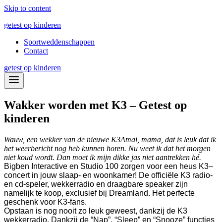
Skip to content
getest op kinderen
Sportweddenschappen
Contact
getest op kinderen
Wakker worden met K3 – Getest op
kinderen
Wauw, een wekker van de nieuwe K3
Amai, mama, dat is leuk dat ik
het weerbericht nog heb kunnen horen. Nu weet ik dat het morgen
niet koud wordt. Dan moet ik mijn dikke jas niet aantrekken hé.
Bigben Interactive en Studio 100 zorgen voor een heus K3–
concert in jouw slaap- en woonkamer! De officiële K3 radio-
en cd-speler, wekkerradio en draagbare speaker zijn
namelijk te koop, exclusief bij Dreamland. Het perfecte
geschenk voor K3-fans.
Opstaan is nog nooit zo leuk geweest, dankzij de K3
wekkerradio. Dankzij de “Nap”, “Sleep” en “Snooze” functies