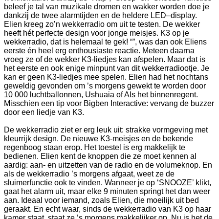
beleef je tal van muzikale dromen en wakker worden doe je
dankzij de twee alarmtijden en de heldere LED–display.
Elien kreeg zo’n wekkerradio om uit te testen. De wekker
heeft hét perfecte design voor jonge meisjes. K3 op je
wekkerradio, dat is helemaal te gek! “”, was dan ook Eliens
eerste én heel erg enthousiaste reactie. Meteen daarna
vroeg ze of de wekker K3-liedjes kan afspelen. Maar dat is
het eerste en ook enige minpunt van dit wekkerradiootje. Je
kan er geen K3-liedjes mee spelen. Elien had het nochtans
geweldig gevonden om ’s morgens gewekt te worden door
10 000 luchtballonnen, Ushuaia of Als het binnenregent.
Misschien een tip voor Bigben Interactive: vervang de buzzer
door een liedje van K3.
De wekkerradio ziet er erg leuk uit: strakke vormgeving met
kleurrijk design. De nieuwe K3-meisjes en de bekende
regenboog staan erop. Het toestel is erg makkelijk te
bedienen. Elien kent de knoppen die ze moet kennen al
aardig: aan- en uitzetten van de radio en de volumeknop. En
als de wekkerradio ’s morgens afgaat, weet ze de
sluimerfunctie ook te vinden. Wanneer je op ‘SNOOZE’ klikt,
gaat het alarm uit, maar elke 9 minuten springt het dan weer
aan. Ideaal voor iemand, zoals Elien, die moeilijk uit bed
geraakt. En echt waar, sinds de wekkerradio van K3 op haar
kamer staat, staat ze ’s morgens makkelijker op. Nu is het de