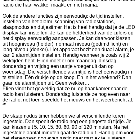
radio die haar wakker maakt, en niet mama.
Ook de andere functies zijn eenvoudig: de tijd instellen,
instellen van het alarm, scanning van radiostations,
slaapmodus en dutjestimer. Het is heel handig dat je de LED
display kan instellen. Je kan de helderheid van de cijfers op
het display eenvoudig aanpassen. Je kan daarvoor kiezen
uit hoogniveau (helder), normaal niveau (gedimd licht) en
laag niveau (donker). Het apparaat bezit een duaal alarm, je
kan 2 alarmtijden instellen. Handig wanneer je zoals wij 2
wektijden hebt. Elien moet er om maandag, dinsdag,
donderdag en vrijdag een uurtje vroeger uit dan op
woensdag. Die verschillende alarmtijd is heel eenvoudig in
te stellen. Eén drukje op de knop. En in het weekend? Dan
gaan de alarmtijden uit. Geen wekker…
Elien vindt het geweldig dat ze nu op haar kamer naar de
radio kan luisteren. Donderdag luisterde ze nog even naar
de radio, net toen speelde het nieuws en het weerbericht af.
“”
De slaapmodus timer hebben we al verschillende keren
ingesteld. Dan speelt de radio nog een (ingesteld) tijdje. Je
kan kiezen uit 5, 10, 15, 30, 60, 90 of 120 minuten. Na het
ingestelde aantal minuten gaat de radio uit. Handig om voor
het slapengaan nog even rustig naar muziek te luisteren.