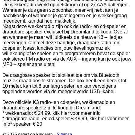
De wekkerradio werkt op netstroom of op 2x AAA batterijen.
Wanneer je dus geen stopcontact meer vrij hebt aan je
nachtkastje of wanneer je gaat logeren en je wekker graag
meeneemt, kan dat heel makkelijk.
Naast deze wekkerradio zijn ook de radio- en cd-speler en
draagbare speaker exclusief bij Dreamland te koop. Overal
en wanneer je maar wil luidkeels de nieuwe K3 – liedjes
meezingen kan met deze handige, draagbare radio- en
cdspeler. Naast functies om jouw lievelingsmuziek
willekeurig af te spelen en te programmeren bevat de speler
ook stereo FM radio en via de AUX – ingang kan je ook jouw
MP3 – speler aansluiten!
De draagbare speaker tot slot laat toe om via Bluetooth
muziek draadloos te streamen. De box heeft een bereik tot
10 meter, kan tot 8 uur lang spelen en kan vervolgens
opgeladen worden via de meegeleverde USB–kabel.
Deze officiële K3 radio- en cd-speler, wekkerradio en
draagbare speaker zijn te koop bij Dreamland:
* wekkerradio: € 24,99, klik hier voor meer info
* draagbare radio- en cd-speler: € 49,99, klik hier voor meer
info
* speaker: € 20
© 2026 getest op kinderen -
Sitemap