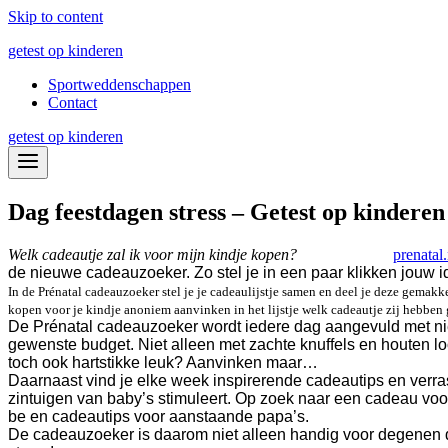
Skip to content
getest op kinderen
Sportweddenschappen
Contact
getest op kinderen
Dag feestdagen stress – Getest op kinderen
Welk cadeautje zal ik voor mijn kindje kopen?
prenatal
de nieuwe cadeauzoeker. Zo stel je in een paar klikken jouw 
In de Prénatal cadeauzoeker stel je je cadeaulijstje samen en deel je deze gemak
kopen voor je kindje anoniem aanvinken in het lijstje welk cadeautje zij hebben
De Prénatal cadeauzoeker wordt iedere dag aangevuld met nieu
gewenste budget. Niet alleen met zachte knuffels en houten loo
toch ook hartstikke leuk? Aanvinken maar…
Daarnaast vind je elke week inspirerende cadeautips en ver
zintuigen van baby’s stimuleert. Op zoek naar een cadeau vo
be en cadeautips voor aanstaande papa’s.
De cadeauzoeker is daarom niet alleen handig voor degenen d