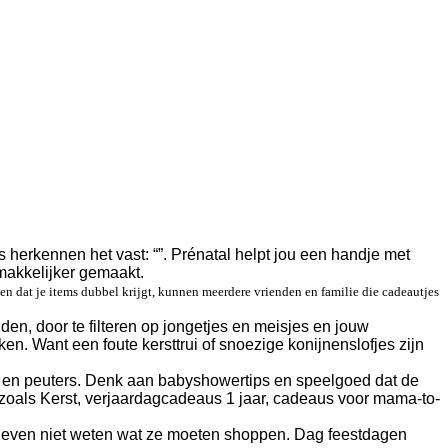
 herkennen het vast: “”. Prénatal helpt jou een handje met
makkelijker gemaakt.
en dat je items dubbel krijgt, kunnen meerdere vrienden en familie die cadeautjes
n, door te filteren op jongetjes en meisjes en jouw
en. Want een foute kersttrui of snoezige konijnenslofjes zijn
s en peuters. Denk aan babyshowertips en speelgoed dat de
zoals Kerst, verjaardagcadeaus 1 jaar, cadeaus voor mama-to-
e even niet weten wat ze moeten shoppen. Dag feestdagen