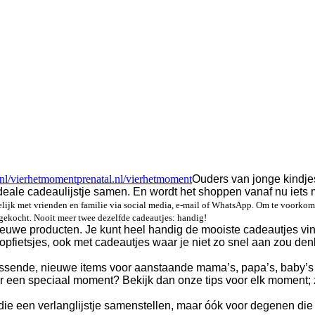
.nl/vierhetmoment
prenatal.nl/vierhetmoment
Ouders van jonge kindjes
ideale cadeaulijstje samen. En wordt het shoppen vanaf nu iets 
kelijk met vrienden en familie via social media, e-mail of WhatsApp. Om te voorkom
 gekocht. Nooit meer twee dezelfde cadeautjes: handig!
we producten. Je kunt heel handig de mooiste cadeautjes vinde
pfietsjes, ook met cadeautjes waar je niet zo snel aan zou denk
rassende, nieuwe items voor aanstaande mama’s, papa’s, baby’
or een speciaal moment? Bekijk dan onze tips voor elk moment; 
ie een verlanglijstje samenstellen, maar óók voor degenen di