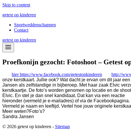
Skip to content
getest op kinderen
Sportweddenschappen
Contact
getest op kinderen
Proefkonijn gezocht: Fotoshoot – Getest o
hier
https://www.facebook.com/getestopkinderen
http://www
onze kerstkaart. Jullie ook? Wat dacht je ervan om dit jaar e
Jansen als zelfstandige in bijberoep. Met haar zaak Elvic verzo
kerstkaartje. De foto’s worden genomen op locatie en de shoo
Elvic. En stel je dan snel kandidaat.
Dat kan via een reactie
hieronder (vermeld je e-mailadres) of via de Facebookpagina.
Vermeld je naam en leeftijd. Vertel hoe jouw originele kerstkaa
Meer weten?
Foto’s?
Sandra Jansen
© 2026 getest op kinderen -
Sitemap