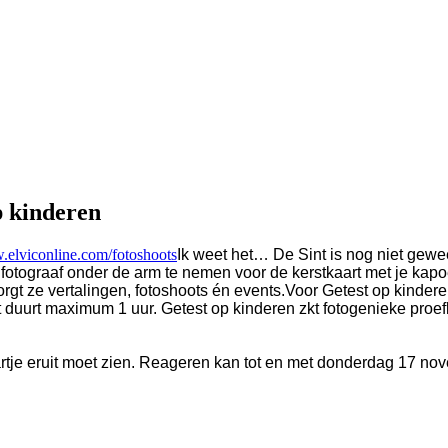
p kinderen
.elviconline.com/fotoshoots
Ik weet het… De Sint is nog niet gewe
en fotograaf onder de arm te nemen voor de kerstkaart met je ka
rgt ze vertalingen, fotoshoots én events.
Voor Getest op kindere
t duurt maximum 1 uur.
Getest op kinderen zkt fotogenieke proef
rtje eruit moet zien
. Reageren kan tot en met donderdag 17 no