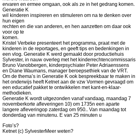
ervaren en ermee omgaan, ook als ze in het gedrang komen.
Generatie K
wil kinderen inspireren en stimuleren om na te denken over
hun eigen
rechten en die van anderen, en hen aanzetten om daar ook
voor op te
komen.
Kristel Verbeke presenteert het programma, praat met de
kinderen in de reportages, en geeft tips en bedenkingen in
een vlog. Generatie K werd gemaakt door productiehuis
Sylvester, in nauw overleg met het kinderrechtencommissaris
Bruno Vanobbergen, kinderpsychiater Peter Adriaenssens
en Diane Waumans, manager beroepsethiek van de VRT.
Om de thema’s in Generatie K ook bespreekbaar te maken in
het onderwijs heeft Ketnet aan de vzw Vormen gevraagd om
een educatief pakket te ontwikkelen met kant-en-klaar-
methodieken.
Generatie K wordt uitgezonden vanaf vandaag, maandag 7
novemberkorte afleveringen 10) om 1735n een aparte
langere afleveringop zaterdag om 950.
.
Van maandag tot
donderdag
van
minuten
u
. E
van 25 minuten
u
Foto’s?
Ketnet (c) Sylvester
Meer weten?