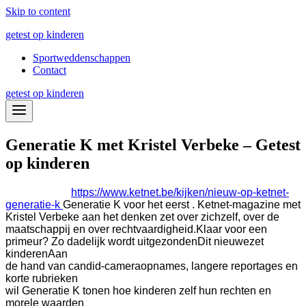
Skip to content
getest op kinderen
Sportweddenschappen
Contact
getest op kinderen
Generatie K met Kristel Verbeke – Getest
op kinderen
https://www.ketnet.be/kijken/nieuw-op-ketnet-
generatie-k
Generatie K voor het eerst . Ketnet-magazine met
Kristel Verbeke aan het denken zet over zichzelf, over de
maatschappij en over rechtvaardigheid.
Klaar voor een
primeur? Zo dadelijk wordt
uitgezond
e
n
Dit nieuwe
z
et
k
inderen
Aan
de hand van candid-cameraopnames, langere reportages en
korte rubrieken
wil Generatie K tonen hoe kinderen zelf hun rechten en
morele waarden