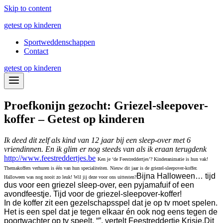
Skip to content
getest op kinderen
Sportweddenschappen
Contact
getest op kinderen
Proefkonijn gezocht: Griezel-sleepover-
koffer – Getest op kinderen
Ik deed dit zelf als kind van 12 jaar bij een sleep-over met 6
vriendinnen. En ik glim er nog steeds van als ik eraan terugdenk
http://www.feestreddertjes.be
Ken je ‘de Feestreddertjes’? Kinderanimatie is hun vak!
Themakoffers verhuren is één van hun specialiteiten. Nieuw dit jaar is de griezel-sleepover-koffer.
Bijna Halloween… tijd
Halloween was nog nooit zo leuk! Wil jij deze voor ons uittesten?
dus voor een griezel sleep-over, een pyjamafuif of een
avondfeestje. Tijd voor de griezel-sleepover-koffer!
In de koffer zit een gezelschapsspel dat je op tv moet spelen.
Het is een spel dat je tegen elkaar én ook nog eens tegen de
poortwachter op tv speelt. “”, vertelt Feestreddertje Krisje.
Dit