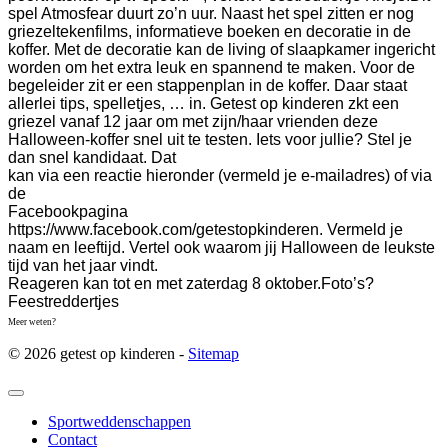
spel Atmosfear duurt zo’n uur. Naast het spel zitten er nog
griezeltekenfilms, informatieve boeken en decoratie in de
koffer. Met de decoratie kan de living of slaapkamer ingericht
worden om het extra leuk en spannend te maken. Voor de
begeleider zit er een stappenplan in de koffer. Daar staat
allerlei tips, spelletjes, … in.
Getest op kinderen zkt een
griezel vanaf 12 jaar om met zijn/haar vrienden deze
Halloween-koffer snel uit te testen. Iets voor jullie? Stel je
dan snel kandidaat. Dat
kan via een reactie hieronder (vermeld je e-mailadres) of via
de
Facebookpagina
https://www.facebook.com/getestopkinderen. Vermeld je
naam en leeftijd. Vertel ook waarom jij Halloween de leukste
tijd van het jaar vindt.
Reageren kan tot en met
zaterdag 8
oktober.
Foto’s?
Feestreddertjes
Meer weten?
© 2026 getest op kinderen -
Sitemap
Sportweddenschappen
Contact