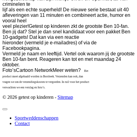
criminelen te
lijf als een echte superheld! De nieuwe serie bestaat uit 40
afleveringen van 11 minuten en combineert actie, humor en
vooral heel
veel plezier!
Getest op kinderen zkt de grootste Ben 10-fan.
Ben jij dat?
Stel je dan snel kandidaat voor een pakket Ben
10-gadgets!
Dat kan via een reactie
hieronder (vermeld je e-mailadres) of via de
Facebookpagina.
Vermeld je naam en leeftijd. Vertel ook waarom jij de grootste
Ben 10-fan bent
. Reageren kan tot en met maandag 24
oktober.
Foto’s
Cartoon Network
Meer weten?
Het
product moet afgehaald worden in Borsbeek. Verzenden kan ook, dan
vragen we om de verzendingskosten te vergoeden. In ruil voor het product
verwachten we een verslag en foto’s.
© 2026 getest op kinderen -
Sitemap
Sportweddenschappen
Contact