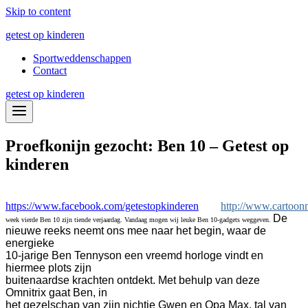
Skip to content
getest op kinderen
Sportweddenschappen
Contact
getest op kinderen
Proefkonijn gezocht: Ben 10 – Getest op
kinderen
https://www.facebook.com/getestopkinderen
http://www.cartoon
De
week vierde Ben 10 zijn tiende verjaardag. Vandaag mogen wij leuke Ben 10-gadgets weggeven.
nieuwe reeks neemt ons mee naar het begin, waar de
energieke
10-jarige Ben Tennyson een vreemd horloge vindt en
hiermee plots zijn
buitenaardse krachten ontdekt. Met behulp van deze
Omnitrix gaat Ben, in
het gezelschap van zijn nichtje Gwen en Opa Max, tal van