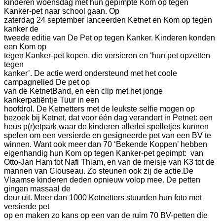
kinderen woensdag met hun gepimpte Kom op tegen
Kanker-pet naar school gaan.
Op
zaterdag 24 september lanceerden Ketnet en Kom op tegen
kanker de
tweede editie van De Pet op tegen Kanker. Kinderen konden
een Kom op
tegen Kanker-pet kopen, die versieren en ‘hun pet opzetten
tegen
kanker’. De actie werd ondersteund met het coole
campagnelied De pet op
van de KetnetBand, en een clip met het jonge
kankerpatiëntje Tuur in een
hoofdrol.
De Ketnetters met de leukste selfie mogen op
bezoek bij Ketnet, dat voor één dag verandert in Petnet: een
heus p(r)etpark waar de kinderen allerlei spelletjes kunnen
spelen om een versierde en gesigneerde pet van een BV te
winnen. Want ook meer dan 70 ‘Bekende Koppen’ hebben
eigenhandig hun Kom op tegen Kanker-pet gepimpt: van
Otto-Jan Ham tot Nafi Thiam, en van de meisje van K3 tot de
mannen van Clouseau. Zo steunen ook zij de actie.
De
Vlaamse kinderen deden opnieuw volop mee. De petten
gingen massaal de
deur uit. Meer dan 1000 Ketnetters stuurden hun foto met
versierde pet
op en maken zo kans op een van de ruim 70 BV-petten die