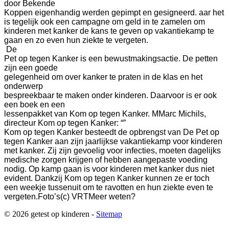
door Bekende
Koppen eigenhandig werden gepimpt en gesigneerd.
aar het
is tegelijk ook een campagne om geld in te zamelen om
kinderen met kanker de kans te geven op vakantiekamp te
gaan en zo even hun ziekte te vergeten.
De
Pet op tegen Kanker is een bewustmakingsactie. De petten
zijn een goede
gelegenheid om over kanker te praten in de klas en het
onderwerp
bespreekbaar te maken onder kinderen. Daarvoor is er ook
een boek en een
lessenpakket van Kom op tegen Kanker. M
Marc Michils,
directeur Kom op tegen Kanker: “”
Kom op tegen Kanker besteedt de opbrengst van De Pet op
tegen Kanker aan zijn jaarlijkse vakantiekamp voor kinderen
met kanker. Zij zijn gevoelig voor infecties, moeten dagelijks
medische zorgen krijgen of hebben aangepaste voeding
nodig. Op kamp gaan is voor kinderen met kanker dus niet
evident. Dankzij Kom op tegen Kanker kunnen ze er toch
een weekje tussenuit om te ravotten en hun ziekte even te
vergeten.
Foto’s
(c) VRT
Meer weten?
© 2026 getest op kinderen -
Sitemap