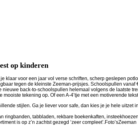
test op kinderen
je klaar voor een jaar vol verse schriften, scherp geslepen po
rijgbaar tegen de kleinste Zeeman-prijsjes. Schoolspullen van
de nieuwe back-to-schoolspullen helemaal volgens de laatste tre
 je mooiste tekening op. Of een A-4’tje met een motiverende teks
llende stijlen. Ga je liever voor safe, dan kies je je hele uitze
van ringbanden, tabbladen, rekbare boekenkaften, insteekhoeze
timent is op z’n zachtst gezegd ‘zeer compleet’.
Foto’s
Zeeman