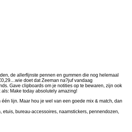
tloden, de allerfijnste pennen en gummen die nog helemaal
af €0,29…wie doet dat Zeeman na?
juf vandaag
nds. Gave clipboards om je notities op te bewaren, zijn ook
t als: Make today absolutely amazing!
t in één lijn. Maar hou je wel van een goede mix & match, dan
n, etuis, bureau-accessoires, naamstickers, pennendozen,