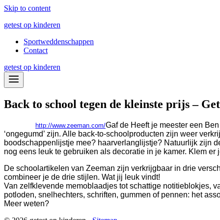
Skip to content
getest op kinderen
Sportweddenschappen
Contact
getest op kinderen
Back to school tegen de kleinste prijs – Ge
Gaf de Heeft je meester een Ben 
http://www.zeeman.com/
‘ongegumd’ zijn. Alle back-to-schoolproducten zijn weer verk
boodschappenlijstje mee?
haar
verlanglijstje?
Natuurlijk zijn 
nog eens leuk te gebruiken als decoratie in je kamer. Klem er
De schoolartikelen van Zeeman zijn verkrijgbaar in drie verschi
combineer je de drie stijlen. Wat jij leuk vindt!
Van zelfklevende memoblaadjes tot schattige notitieblokjes, 
potloden, snelhechters, schriften, gummen of pennen: het assor
Meer weten?