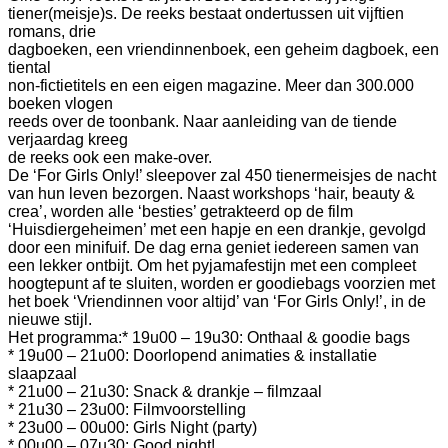
tiener(meisje)s. De reeks bestaat ondertussen uit vijftien
romans, drie
dagboeken, een vriendinnenboek, een geheim dagboek, een
tiental
non-fictietitels en een eigen magazine. Meer dan 300.000
boeken vlogen
reeds over de toonbank. Naar aanleiding van de tiende
verjaardag kreeg
de reeks ook een make-over.
De ‘For Girls Only!’ sleepover zal 450 tienermeisjes de nacht
van hun leven bezorgen. Naast workshops ‘hair, beauty &
crea’, worden alle ‘besties’ getrakteerd op de film
‘Huisdiergeheimen’ met een hapje en een drankje, gevolgd
door een minifuif. De dag erna geniet iedereen samen van
een lekker ontbijt. Om het pyjamafestijn met een compleet
hoogtepunt af te sluiten, worden er goodiebags voorzien met
het boek ‘Vriendinnen voor altijd’ van ‘For Girls Only!’, in de
nieuwe stijl.
Het programma:
* 19u00 – 19u30: Onthaal & goodie bags
* 19u00 – 21u00: Doorlopend animaties & installatie
slaapzaal
* 21u00 – 21u30: Snack & drankje – filmzaal
* 21u30 – 23u00: Filmvoorstelling
* 23u00 – 00u00: Girls Night (party)
* 00u00 – 07u30: Good night!