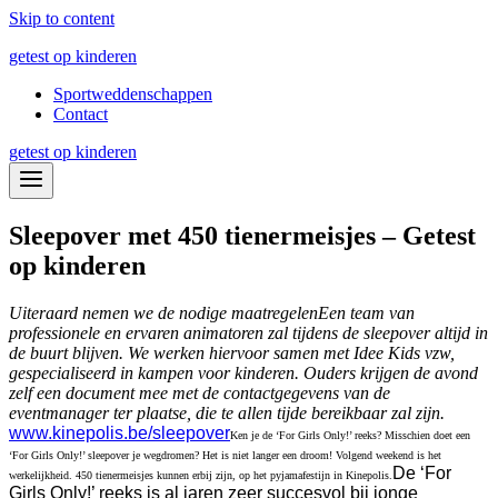
Skip to content
getest op kinderen
Sportweddenschappen
Contact
getest op kinderen
Sleepover met 450 tienermeisjes – Getest
op kinderen
Uiteraard nemen we de nodige maatregelen
Een team van
professionele en ervaren animatoren zal tijdens de sleepover altijd in
de buurt blijven. We werken hiervoor samen met Idee Kids vzw,
gespecialiseerd in kampen voor kinderen. Ouders krijgen de avond
zelf een document mee met de contactgegevens van de
eventmanager ter plaatse, die te allen tijde bereikbaar zal zijn.
www.kinepolis.be/sleepover
Ken je de ‘For Girls Only!’ reeks? Misschien doet een
‘For Girls Only!’ sleepover je wegdromen? Het is niet langer een droom! Volgend weekend is het
De ‘For
werkelijkheid. 450 tienermeisjes kunnen erbij zijn, op het pyjamafestijn in Kinepolis.
Girls Only!’ reeks is al jaren zeer succesvol bij jonge