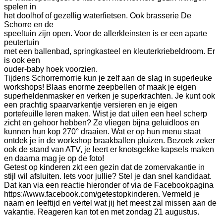
spelen in
het doolhof of gezellig waterfietsen. Ook brasserie De
Schorre en de
speeltuin zijn open. Voor de allerkleinsten is er een aparte
peutertuin
met een ballenbad, springkasteel en kleuterkriebeldroom. Er
is ook een
ouder-baby hoek voorzien.
Tijdens Schorremorrie kun je zelf aan de slag in superleuke
workshops! Blaas enorme zeepbellen of maak je eigen
superheldenmasker en verken je superkrachten. Je kunt ook
een prachtig spaarvarkentje versieren en je eigen
portefeuille leren maken. Wist je dat uilen een heel scherp
zicht en gehoor hebben? Ze vliegen bijna geluidloos en
kunnen hun kop 270° draaien. Wat er op hun menu staat
ontdek je in de workshop braakballen pluizen. Bezoek zeker
ook de stand van ATV, je leert er knotsgekke kapsels maken
en daarna mag je op de foto!
Getest op kinderen zkt een gezin dat de zomervakantie in
stijl wil afsluiten. Iets voor jullie? Stel je dan snel kandidaat.
Dat kan via een reactie hieronder of via de Facebookpagina
https://www.facebook.com/getestopkinderen. Vermeld je
naam en leeftijd en vertel wat jij het meest zal missen aan de
vakantie. Reageren kan tot en met zondag 21 augustus.