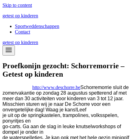
Skip to content
getest op kinderen
Sportweddenschappen
Contact
getest op kinderen
Proefkonijn gezocht: Schorremorrie –
Getest op kinderen
http://www.deschorre.be
Schorremorrie sluit de
zomervakantie op zondag 28 augustus spetterend af met
meer dan 30 activiteiten voor kinderen van 3 tot 12 jaar.
Misschien sturen wij je naar De Schorre voor een
onvergetelijke dag! Waag je kans!
Leef
je uit op de springkastelen, trampolines, volksspelen,
ponyritjes en
go-carts. Ga aan de slag in leuke knutselworkshops of
dompel je onder in
de waterspelletjes. Je kan ook met het hele gezin minigolf