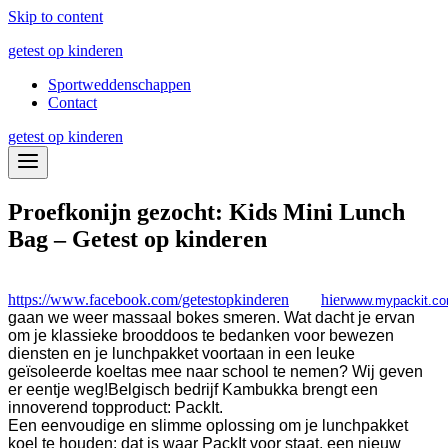
Skip to content
getest op kinderen
Sportweddenschappen
Contact
getest op kinderen
Proefkonijn gezocht: Kids Mini Lunch
Bag – Getest op kinderen
https://www.facebook.com/getestopkinderen
hier
www.mypackit.c
gaan we weer massaal bokes smeren. Wat dacht je ervan
om je klassieke brooddoos te bedanken voor bewezen
diensten en je lunchpakket voortaan in een leuke
geïsoleerde koeltas mee naar school te nemen? Wij geven
er eentje weg!
Belgisch bedrijf Kambukka brengt een
innoverend topproduct: PackIt.
Een eenvoudige en slimme oplossing om je lunchpakket
koel te houden: dat is waar PackIt voor staat, een nieuw