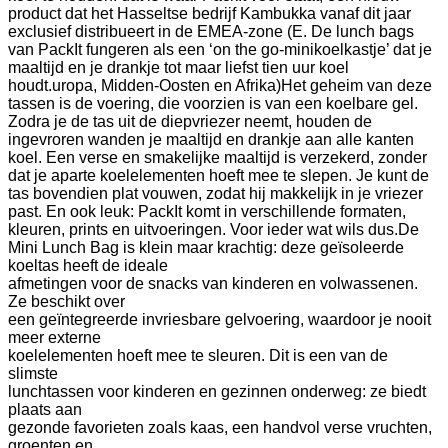
product dat het Hasseltse bedrijf Kambukka vanaf dit jaar
exclusief distribueert in de EMEA-zone (E. De lunch bags
van PackIt fungeren als een ‘on the go-minikoelkastje’ dat je
maaltijd en je drankje tot maar liefst tien uur koel
houdt.
uropa, Midden
-Oosten en Afrika)
Het geheim van deze
tassen is de voering, die voorzien is van een koelbare gel.
Zodra je de tas uit de diepvriezer neemt, houden de
ingevroren wanden je maaltijd en drankje aan alle kanten
koel. Een verse en smakelijke maaltijd is verzekerd, zonder
dat je aparte koelelementen hoeft mee te slepen. Je kunt de
tas bovendien plat vouwen, zodat hij makkelijk in je vriezer
past. En ook leuk: PackIt komt in verschillende formaten,
kleuren, prints en uitvoeringen. Voor ieder wat wils dus.
De
Mini Lunch Bag is klein maar krachtig: deze geïsoleerde
koeltas heeft de ideale
afmetingen voor de snacks van kinderen en volwassenen.
Ze beschikt over
een geïntegreerde invriesbare gelvoering, waardoor je nooit
meer externe
koelelementen hoeft mee te sleuren. Dit is een van de
slimste
lunchtassen voor kinderen en gezinnen onderweg: ze biedt
plaats aan
gezonde favorieten zoals kaas, een handvol verse vruchten,
groenten en