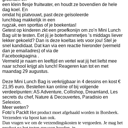
een klein flesje fruitwater, en houdt ze bovendien de hele
dag koel. En
omdat hij platvouwt, past deze geïsoleerde
lunchbag makkelijk in een
rugzak, een sporttas of je boekentas!
Getest op kinderen zkt een proefkonijn om zo’n Mini Lunch
Bag uit te testen. Eet jij je boterhammetjes ’s middags liever
lekker gekoeld? Dan is deze koeltas iets voor jou! Stel je
snel kandidaat.
Dat kan via een reactie hieronder (vermeld
dan je emailadres) of via de
Facebookpagina .
Vermeld je naam en leeftijd en vertel wat jij het liefst mee
naar school krijgt als lunch! Reageren kan tot en met
maandag 29 augustus.
Deze Mini Lunch Bag is verkrijgbaar in 4 dessins en kost €
21,95 euro. Bestellen kan online of bij volgende
verdeelpunten: AS Adventure, Collishop, Dreamland, Les
secrets du chef, Nature & Decouvertes, Paradisio en
Selexion.
Meer weten?
Foto’s
PackIt
Het product moet afgehaald worden in Borsbeek.
Verzenden via bpost kan ook.
Dan vragen we om de verzendingskosten te vergoeden. Je mag het
product na het testen gewoon houden, in