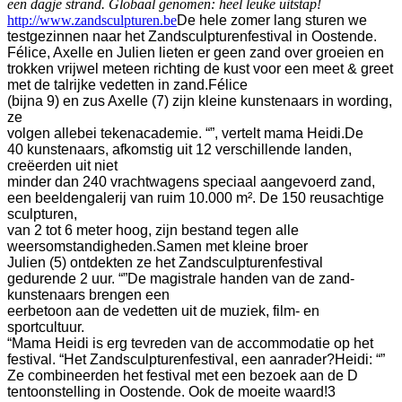
een dagje strand. Globaal genomen: heel leuke uitstap!
http://www.zandsculpturen.be
De hele zomer lang sturen we
testgezinnen naar het Zandsculpturenfestival in Oostende.
Félice, Axelle en Julien lieten er geen zand over groeien en
trokken vrijwel meteen richting de kust voor een meet & greet
met de talrijke vedetten in zand.
Félice
(bijna 9) en zus Axelle (7) zijn kleine kunstenaars in wording,
ze
volgen allebei tekenacademie. “”, vertelt mama Heidi.
De
40 kunstenaars, afkomstig uit 12 verschillende landen,
creëerden uit niet
minder dan 240 vrachtwagens speciaal aangevoerd zand,
een beeldengalerij van ruim 10.000 m². De 150 reusachtige
sculpturen,
van 2 tot 6 meter hoog, zijn bestand tegen alle
weersomstandigheden.
Samen met kleine broer
Julien (5) ontdekten ze het Zandsculpturenfestival
gedurende 2 uur. “”
De magistrale handen van de zand-
kunstenaars brengen een
eerbetoon aan de vedetten uit de muziek, film- en
sportcultuur.
“Mama Heidi is erg tevreden van de accommodatie op het
festival. “
Het Zandsculpturenfestival, een aanrader?
Heidi: “”
Ze combineerden het festival met een bezoek aan de D
tentoonstelling in Oostende. Ook de moeite waard!
3