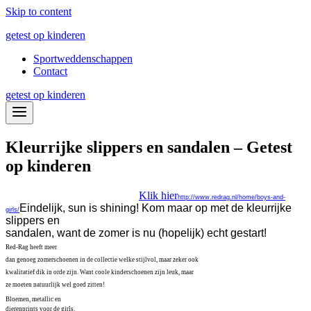
Skip to content
getest op kinderen
Sportweddenschappen
Contact
getest op kinderen
Kleurrijke slippers en sandalen – Getest
op kinderen
Klik hier
http://www.redrag.nl/home/boys-and-
Eindelijk, sun is shining! Kom maar op met de kleurrijke
girls/
slippers en
sandalen, want de zomer is nu (hopelijk) echt gestart!
Red-Rag heeft meer
dan genoeg zomerschoenen in de collectie welke stijlvol, maar zeker ook
kwalitatief dik in orde zijn. Want coole kinderschoenen zijn leuk, maar
ze moeten natuurlijk wel goed zitten!
Bloemen, metallic en
dierenprints voor de girls.