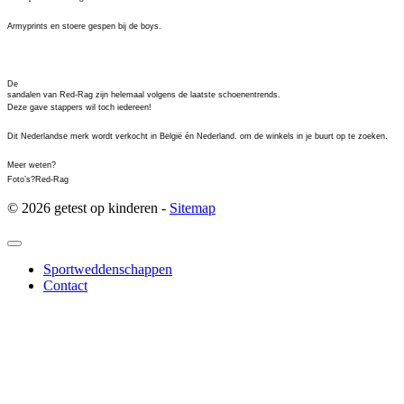
Armyprints en stoere gespen bij de boys.
De
sandalen van Red-Rag zijn helemaal volgens de laatste schoenentrends.
Deze gave stappers wil toch iedereen!
Dit Nederlandse merk wordt verkocht in België én Nederland. om de winkels in je buurt op te zoeken.
Meer weten?
Foto’s?
Red-Rag
© 2026 getest op kinderen -
Sitemap
Sportweddenschappen
Contact