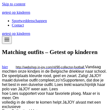
Skip to content
getest op kinderen
Sportweddenschappen
Contact
getest op kinderen
Matching outfits – Getest op kinderen
hier
Vandaag
http://webshop.jn-joy.com/nl/90-collector-football
mochten onze kindjes in de Belgische driekleur naar school.
De speelplaats kleurde rood, geel en zwart. Zalig! J&JOY
maakt duivelse outfit compleet.
zo’n
Supporteren, dat doe je
het best in een duivelse outfit. Loes trekt waarschijnlijk haar
polo van J&JOY weer aan. Lees
hoe Loes supportert voor haar favoriete ploeg. Maar er is
meer. Om
volledig in de sfeer te komen helpt J&JOY alvast met een
exclusieve