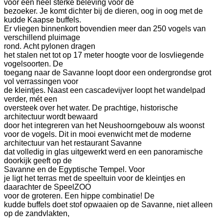
voor een heel sterke beleving voor de
bezoeker. Je komt dichter bij de dieren, oog in oog met de
kudde Kaapse buffels.
Er vliegen binnenkort bovendien meer dan 250 vogels van
verschillend pluimage
rond.
Acht pylonen dragen
het stalen net tot op 17 meter hoogte voor de losvliegende
vogelsoorten. De
toegang naar de Savanne loopt door een ondergrondse grot
vol verrassingen voor
de kleintjes. Naast een cascadevijver loopt het wandelpad
verder, mét een
oversteek over het water.
De prachtige, historische
architectuur wordt bewaard
door het integreren van het Neushoorngebouw als woonst
voor de vogels. Dit in mooi evenwicht met de moderne
architectuur van het restaurant Savanne
dat volledig in glas uitgewerkt werd en een panoramische
doorkijk geeft op de
Savanne en de Egyptische Tempel.
Voor
je ligt het terras met de speeltuin voor de kleintjes en
daarachter de SpeelZOO
voor de groteren. Een hippe combinatie!
De
kudde buffels doet stof opwaaien op de Savanne, niet alleen
op de zandvlakten,