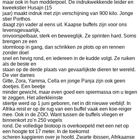
maar ook in hun modderpoel. De indrukwekkende leider en
kweekstier Husajn (15
jaar) maakt indruk met zijn verschijning van 900 kilo. Jonge
stier Porthos
daagt zijn vader al eens uit. Kaapse buffels zijn voor ons
levensgevaarlijk,
onvoorspelbaar, sterk en beweeglijk. Ze sprinten hard. Soms
brengen ze een
stormloop in gang, dan schrikken ze plots op en rennen
zonder doel
snel en hevig rond, en iedereen in de kudde volgt. Ze ruiken
als de beste en
staan op de derde plaats van gevaarlijkste dieren ter wereld.
De vier dames
Gitte,
Zora, Yamma, Cella en jonge Panja zijn ook geen
doetjes. Een beetje
minder gewicht, maar even goed een spiermassa om u tegen
te zeggen. Het allerkleinste
stiertje werd op 1 juni geboren, net in dit nieuwe verblijf.
In
Afrika reist er op de rug van een buffel vaak een koe-reiger
mee. Ook in de ZOO. Want tussen de buffels vliegen er
binnenkort zo’n 250 vogels
rond. De volledige biotoop is overkoepeld met een net op
een hoogte tot 17 meter. In de toekomst
scheren kapgieren over je hoofd. Zwarte ibissen, Afrikaanse