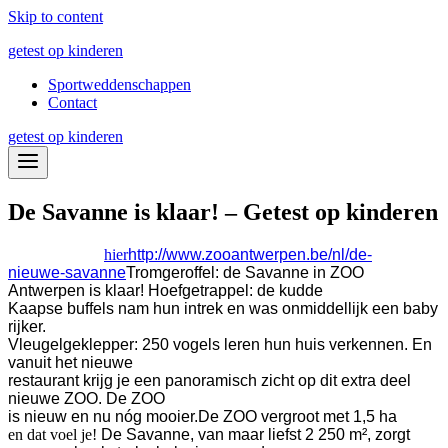
Skip to content
getest op kinderen
Sportweddenschappen
Contact
getest op kinderen
De Savanne is klaar! – Getest op kinderen
hier
http://www.zooantwerpen.be/nl/de-
nieuwe-savanne
Tromgeroffel: de Savanne in ZOO
Antwerpen is klaar! Hoefgetrappel: de kudde
Kaapse buffels nam hun intrek en was onmiddellijk een baby
rijker.
Vleugelgeklepper: 250 vogels leren hun huis verkennen. En
vanuit het nieuwe
restaurant krijg je een panoramisch zicht op dit extra deel
nieuwe ZOO. De ZOO
is nieuw en nu nóg mooier.
De ZOO vergroot met 1,5 ha
en dat voel je!
De Savanne, van maar liefst 2 250 m², zorgt