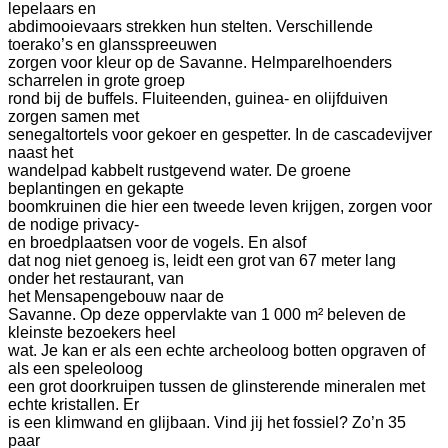
lepelaars en
abdimooievaars strekken hun stelten. Verschillende
toerako’s en glansspreeuwen
zorgen voor kleur op de Savanne. Helmparelhoenders
scharrelen in grote groep
rond bij de buffels. Fluiteenden, guinea- en olijfduiven
zorgen samen met
senegaltortels voor gekoer en gespetter. In de cascadevijver
naast het
wandelpad kabbelt rustgevend water. De groene
beplantingen en gekapte
boomkruinen die hier een tweede leven krijgen, zorgen voor
de nodige privacy-
en broedplaatsen voor de vogels.
En alsof
dat nog niet genoeg is, leidt een grot van 67 meter lang
onder het restaurant, van
het Mensapengebouw naar de
Savanne. Op deze oppervlakte van 1 000 m² beleven de
kleinste bezoekers heel
wat. Je kan er als een echte archeoloog botten opgraven of
als een speleoloog
een grot doorkruipen tussen de glinsterende mineralen met
echte kristallen. Er
is een klimwand en glijbaan. Vind jij het fossiel? Zo’n 35
paar