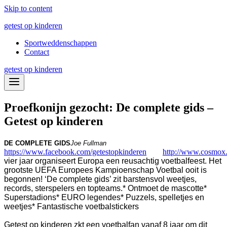
Skip to content
getest op kinderen
Sportweddenschappen
Contact
getest op kinderen
Proefkonijn gezocht: De complete gids –
Getest op kinderen
DE COMPLETE GIDS
Joe Fullman
https://www.facebook.com/getestopkinderen
http://www.cosmox.
vier jaar organiseert Europa een reusachtig voetbalfeest. Het
grootste UEFA Europees Kampioenschap Voetbal ooit is
begonnen!
‘De complete gids’ zit barstensvol weetjes,
records, sterspelers en topteams.
* Ontmoet de mascotte
*
Superstadions
* EURO legendes
* Puzzels, spelletjes en
weetjes
* Fantastische voetbalstickers
Getest op kinderen zkt een voetbalfan vanaf 8 jaar om dit