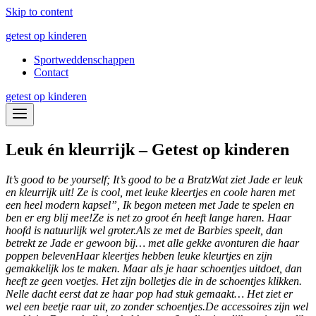
Skip to content
getest op kinderen
Sportweddenschappen
Contact
getest op kinderen
Leuk én kleurrijk – Getest op kinderen
It’s good to be yourself; It’s good to be a Bratz
Wat ziet Jade er leuk
en kleurrijk uit! Ze is cool, met leuke kleertjes en coole haren met
een heel modern kapsel”,
Ik begon meteen met Jade te spelen en
ben er erg blij mee!
Ze is net zo groot én heeft lange haren. Haar
hoofd is natuurlijk wel groter.
Als ze met de Barbies
speelt, dan
betrekt ze Jade er gewoon bij… met alle gekke avonturen die haar
poppen beleven
Haar kleertjes hebben leuke kleurtjes en zijn
gemakkelijk los te maken. Maar als je haar schoentjes uitdoet, dan
heeft ze geen voetjes. Het zijn bolletjes die in de schoentjes klikken.
Nelle dacht eerst dat ze haar pop had stuk gemaakt… Het ziet er
wel een beetje raar uit, zo zonder schoentjes.
De accessoires zijn wel