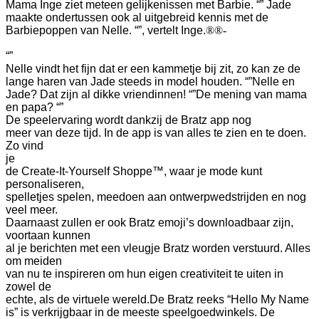
Mama Inge ziet meteen gelijkenissen met Barbie. “” Jade
maakte ondertussen ook al uitgebreid kennis met de
Barbiepoppen van Nelle. “”, vertelt Inge.
®
®-
“”
Nelle vindt het fijn dat er een kammetje bij zit, zo kan ze de
lange haren van Jade steeds in model houden. “”
Nelle en
Jade? Dat zijn al dikke vriendinnen! “”
De mening van mama
en papa? “”
De speelervaring wordt dankzij de Bratz app nog
meer van deze tijd. In de app is van alles te zien en te doen.
Zo vind
je
de Create-It-Yourself Shoppe™, waar je mode kunt
personaliseren,
spelletjes spelen, meedoen aan ontwerpwedstrijden en nog
veel meer.
Daarnaast zullen er ook Bratz emoji’s downloadbaar zijn,
voortaan kunnen
al je berichten met een vleugje Bratz worden verstuurd. Alles
om meiden
van nu te inspireren om hun eigen creativiteit te uiten in
zowel de
echte, als de virtuele wereld.
De Bratz reeks “Hello My Name
is” is verkrijgbaar in de meeste speelgoedwinkels. De