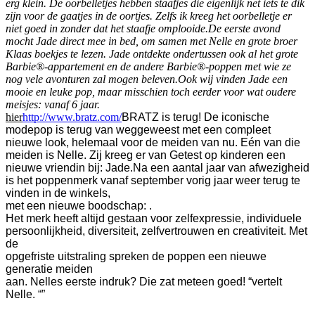
erg klein. De oorbelletjes hebben staafjes die eigenlijk net iets te dik
zijn voor de gaatjes in de oortjes. Zelfs ik kreeg het oorbelletje er
niet goed in zonder dat het staafje omplooide.
De eerste avond
mocht Jade direct mee in bed, om samen met Nelle en grote broer
Klaas boekjes te lezen. Jade ontdekte ondertussen ook al het grote
Barbie
®
-appartement en de andere Barbie
®-
poppen met wie ze
nog vele avonturen zal mogen beleven.
Ook wij vinden Jade een
mooie en leuke pop, maar misschien toch eerder voor wat oudere
meisjes: vanaf 6 jaar.
hier
http://www.bratz.com/
BRATZ is terug! De iconische
modepop is terug van weggeweest met een compleet
nieuwe look, helemaal voor de meiden van nu. Eén van die
meiden is Nelle. Zij kreeg er van Getest op kinderen een
nieuwe vriendin bij: Jade.
Na een aantal jaar van afwezigheid
is het poppenmerk vanaf september vorig jaar weer terug te
vinden in de winkels,
met een nieuwe boodschap: .
Het merk heeft altijd gestaan voor zelfexpressie, individuele
persoonlijkheid, diversiteit, zelfvertrouwen en creativiteit. Met
de
opgefriste uitstraling spreken de poppen een nieuwe
generatie meiden
aan.
Nelles eerste indruk? Die zat meteen goed! “vertelt
Nelle. “”