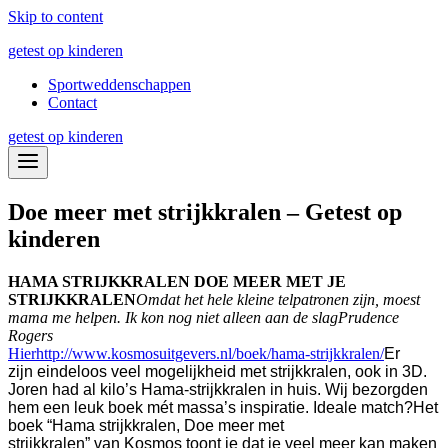
Skip to content
getest op kinderen
Sportweddenschappen
Contact
getest op kinderen
Doe meer met strijkkralen – Getest op
kinderen
HAMA STRIJKKRALEN DOE MEER MET JE
STRIJKKRALEN
Omdat het hele kleine telpatronen zijn, moest
mama me helpen. Ik kon nog niet alleen aan de slag
Prudence
Rogers
Hier
http://www.kosmosuitgevers.nl/boek/hama-strijkkralen/
Er
zijn eindeloos veel mogelijkheid met strijkkralen, ook in 3D.
Joren had al kilo’s Hama-strijkkralen in huis. Wij bezorgden
hem een leuk boek mét massa’s inspiratie. Ideale match?
Het
boek “Hama strijkkralen, Doe meer met
strijkkralen” van Kosmos toont je dat je veel meer kan maken