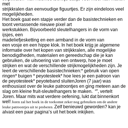
met
strijkkralen dan eenvoudige figuurtjes. Er zijn eindeloos veel
mogelijkheden.
Het boek gaat een stapje verder dan de basistechnieken en
toont verrassende nieuwe pixel art
werkstukken. Bijvoorbeeld sleutelhangers in de vorm van
ijsjes, een
madeliefjesketting en een armband in de vorm van
een vosje en een hippe klok.
In het boek krijg je algemene
informatie over het kopen van strijkkralen, alle mogelijke
benodigdheden, materialen en gereedschap die je kan
gebruiken, de uitvoering van een ontwerp, hoe je moet
strijken en wat de verschillende strijkmogelijkheden zijn. Je
leert de verschillende basistechnieken:
* gebruik van open
ringen
* buigen
* peyotesteek
* hoe lees je een patroon van
de peyotesteek
* peyoteband sluiten
Joren (7 jaar) was
enthousiast over de leuke patroontjes en ging meteen aan de
slag om kleine fruit-sleutelhangers te maken.
“”, vertelt
Joren. Maar mits wat verdere oefening, lukt dat binnenkort
wel!
Joren zal het boek in de toekomst zeker nog gebruiken om de andere
Zelf benieuwd geworden? kan je
leuke patroontjes uit te proberen.
alvast een paar pagina’s uit het boek inkijken.