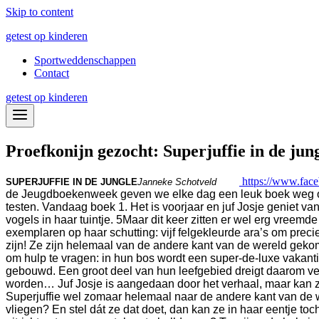
Skip to content
getest op kinderen
Sportweddenschappen
Contact
getest op kinderen
Proefkonijn gezocht: Superjuffie in de jun
https://www.face
SUPERJUFFIE IN DE JUNGLE
Janneke Schotveld
de Jeugdboekenweek geven we elke dag een leuk boek weg o
testen. Vandaag boek 1. Het is voorjaar en juf Josje geniet va
vogels in haar tuintje.
5
Maar dit keer zitten er wel erg vreemde
exemplaren op haar schutting: vijf felgekleurde ara’s om preci
zijn! Ze zijn helemaal van de andere kant van de wereld gek
om hulp te vragen: in hun bos wordt een super-de-luxe vakanti
gebouwd. Een groot deel van hun leefgebied dreigt daarom ver
worden… Juf Josje is aangedaan door het verhaal, maar kan z
Superjuffie wel zomaar helemaal naar de andere kant van de 
vliegen? En stel dát ze dat doet, dan kan ze in haar eentje toc