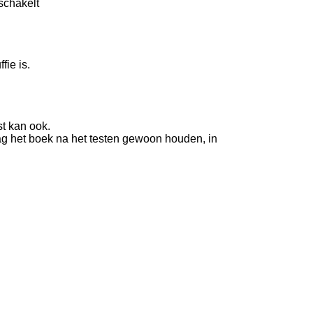
nschakelt
fie is.
t kan ook.
 het boek na het testen gewoon houden, in