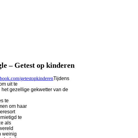
gle – Getest op kinderen
book.com/getestopkinderen
Tijdens
m uit te
n het gezellige gekwetter van de
es te
omen om haar
eresort
nietigd te
e als
wereld
h weinig