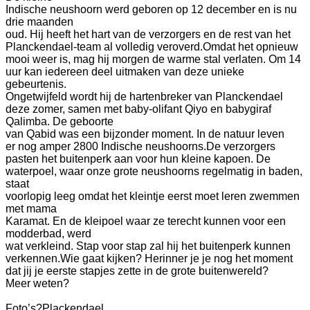
Indische neushoorn werd geboren op 12 december en is nu
drie maanden
oud. Hij heeft het hart van de verzorgers en de rest van het
Planckendael-team al volledig veroverd.
Omdat het opnieuw
mooi weer is, mag hij morgen de warme stal verlaten. Om 14
uur kan iedereen deel uitmaken van deze unieke
gebeurtenis.
Ongetwijfeld wordt hij de hartenbreker van Planckendael
deze zomer, samen met baby-olifant Qiyo en babygiraf
Qalimba. De geboorte
van Qabid was een bijzonder moment. In de natuur leven
er nog amper 2800 Indische neushoorns.
De verzorgers
pasten het buitenperk aan voor hun kleine kapoen. De
waterpoel, waar onze grote neushoorns regelmatig in baden,
staat
voorlopig leeg omdat het kleintje eerst moet leren zwemmen
met mama
Karamat. En de kleipoel waar ze terecht kunnen voor een
modderbad, werd
wat verkleind. Stap voor stap zal hij het buitenperk kunnen
verkennen.
Wie gaat kijken? Herinner je je nog het moment
dat jij je eerste stapjes zette in de grote buitenwereld?
Meer weten?
Foto’s?
Plackendael