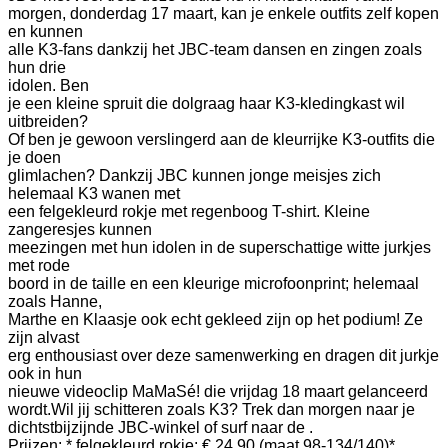
morgen, donderdag 17 maart, kan je enkele outfits zelf kopen
en kunnen
alle K3-fans dankzij het JBC-team dansen en zingen zoals
hun drie
idolen.
Ben
je een kleine spruit die dolgraag haar K3-kledingkast wil
uitbreiden?
Of ben je gewoon verslingerd aan de kleurrijke K3-outfits die
je doen
glimlachen?
Dankzij JBC kunnen jonge meisjes zich
helemaal K3 wanen met
een felgekleurd rokje met regenboog T-shirt. Kleine
zangeresjes kunnen
meezingen met hun idolen in de superschattige witte jurkjes
met rode
boord in de taille en een kleurige microfoonprint; helemaal
zoals Hanne,
Marthe en Klaasje ook echt gekleed zijn op het podium! Ze
zijn alvast
erg enthousiast over deze samenwerking en dragen dit jurkje
ook in hun
nieuwe videoclip MaMaSé! die vrijdag 18 maart gelanceerd
wordt.
Wil jij schitteren zoals K3? Trek dan morgen naar je
dichtstbijzijnde JBC-winkel of surf naar de .
Prijzen:
* felgekleurd rokje: € 24,90 (maat 98-134/140)
*