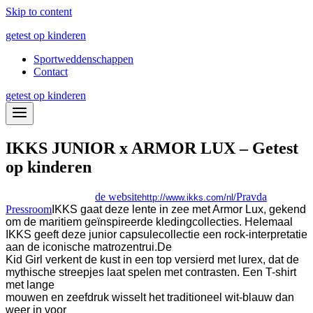
Skip to content
getest op kinderen
Sportweddenschappen
Contact
getest op kinderen
IKKS JUNIOR x ARMOR LUX – Getest
op kinderen
de website
Pravda
http://www.ikks.com/nl/
Pressroom
IKKS gaat deze lente in zee met Armor Lux, gekend
om de maritiem geïnspireerde kledingcollecties. Helemaal
IKKS geeft deze junior capsulecollectie een rock-interpretatie
aan de iconische matrozentrui.
De
Kid Girl verkent de kust in een top versierd met lurex, dat de
mythische streepjes laat spelen met contrasten. Een T-shirt
met lange
mouwen en zeefdruk wisselt het traditioneel wit-blauw dan
weer in voor