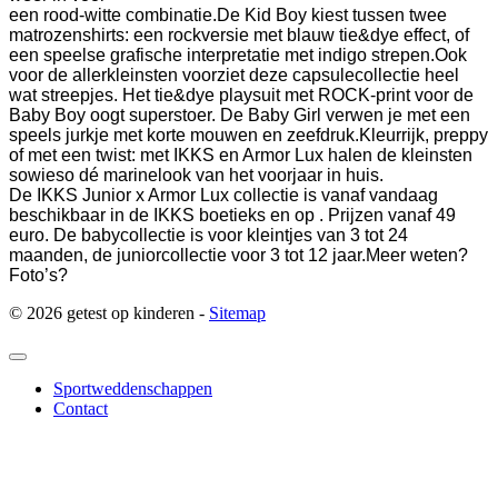
een rood-witte combinatie.
De Kid Boy kiest tussen twee
matrozenshirts: een rockversie met blauw tie&dye effect, of
een speelse grafische interpretatie met indigo strepen.
Ook
voor de allerkleinsten voorziet deze capsulecollectie heel
wat streepjes. Het tie&dye playsuit met ROCK-print voor de
Baby Boy oogt superstoer. De Baby Girl verwen je met een
speels jurkje met korte mouwen en zeefdruk.
Kleurrijk, preppy
of met een twist: met IKKS en Armor Lux halen de kleinsten
sowieso dé marinelook van het voorjaar in huis.
De IKKS Junior x Armor Lux collectie is vanaf vandaag
beschikbaar in de IKKS boetieks en op . Prijzen vanaf 49
euro. De babycollectie is voor kleintjes van 3 tot 24
maanden, de juniorcollectie voor 3 tot 12 jaar.
Meer weten?
Foto’s?
© 2026 getest op kinderen -
Sitemap
Sportweddenschappen
Contact