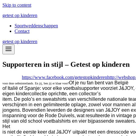
Skip to content
getest op kinderen
Sportweddenschappen
Contact
getest op kinderen
Supporteren in stijl – Getest op kinderen
https://www.facebook.com/getestopkinderen
http://webshop
Of je nu fan bent van België
voor deze oefeninterlands. En jij, ben jij er klaar voor?
of Italië of Spanje: voor elke voetbalsupporter voorziet J&JOY
eigen kindercollectie oprichtte, een collector’s
item. De polo’s en sweatshirts van verschillende nationale te
verschijnen in een gelimiteerde oplage, zowel voor mannen al
jongens. Bovendien leverden de designers van J&JOY een ex
inspanning voor de Rode Duivels, wat resulteerde in vintage p
stijl van old school voetbalshirts en vier bijpassende sweaters.
Het
is niet de eerste keer dat J&JOY uitpakt met een dresscode vo