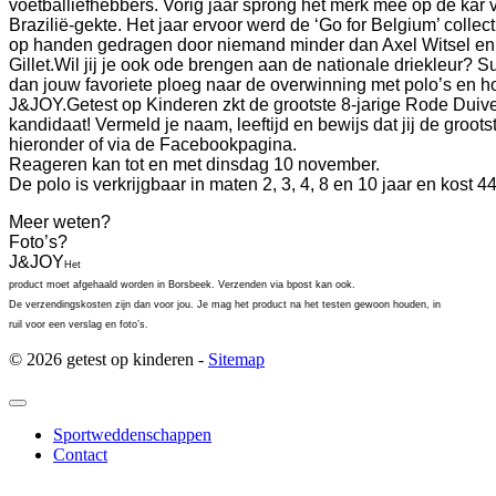
voetballiefhebbers. Vorig jaar sprong het merk mee op de kar 
Brazilië-gekte. Het jaar ervoor werd de ‘Go for Belgium’ collec
op handen gedragen door niemand minder dan Axel Witsel en
Gillet.
Wil jij je ook ode brengen aan de nationale driekleur? S
dan jouw favoriete ploeg naar de overwinning met polo’s en h
J&JOY.
Getest op Kinderen zkt de grootste 8-jarige Rode Duivel
kandidaat!
Vermeld je naam, leeftijd en bewijs dat jij de groot
hieronder of via de Facebookpagina.
Reageren kan tot en met dinsdag 10 november.
De polo is verkrijgbaar in maten 2, 3, 4, 8 en 10 jaar en kost
Meer weten?
Foto’s?
J&JOY
Het
product moet afgehaald worden in Borsbeek. Verzenden via bpost kan ook.
De verzendingskosten zijn dan voor jou. Je mag het product na het testen gewoon houden, in
ruil voor een verslag en foto’s.
© 2026 getest op kinderen -
Sitemap
Sportweddenschappen
Contact