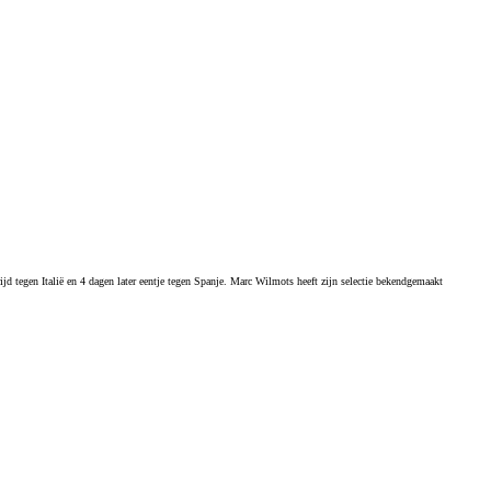
d tegen Italië en 4 dagen later eentje tegen Spanje. Marc Wilmots heeft zijn selectie bekendgemaakt