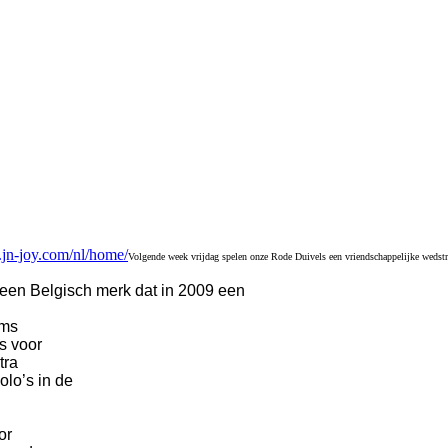
.jn-joy.com/nl/home/
Volgende week vrijdag spelen onze Rode Duivels een vriendschappelijke wedstrij
, een Belgisch merk dat in 2009 een
ams
s voor
tra
olo’s in de
or