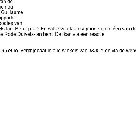
van de
tie nog
 Guillaume
upporter
oodies van
s-fan. Ben jij dat? En wil je
voortaan supporteren in één van de
ste Rode Duivels-fan bent. Dat kan via een reactie
 44,95 euro. Verkrijgbaar in alle winkels van J&JOY en via de we