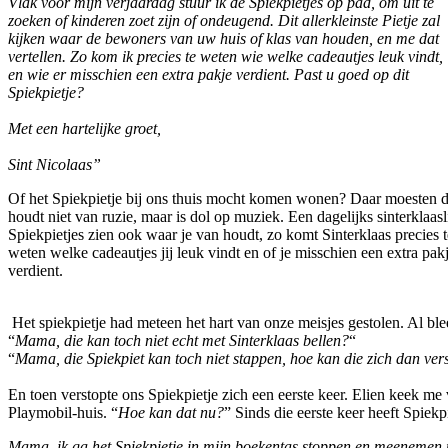
Vlak voor mijn verjaardag stuur ik de Spiekpietjes op pad, om uit te
zoeken of kinderen zoet zijn of ondeugend. Dit allerkleinste Pietje zal
kijken waar de bewoners van uw huis of klas van houden, en me dat
vertellen. Zo kom ik precies te weten wie welke cadeautjes leuk vindt,
en wie er misschien een extra pakje verdient. Past u goed op dit
Spiekpietje?
Met een hartelijke groet,
Sint Nicolaas”
Of het Spiekpietje bij ons thuis mocht komen wonen? Daar moesten de m
houdt niet van ruzie, maar is dol op muziek. Een dagelijks sinterklaas
Spiekpietjes zien ook waar je van houdt, zo komt Sinterklaas precies t
weten welke cadeautjes jij leuk vindt en of je misschien een extra pak
verdient.
Het spiekpietje had meteen het hart van onze meisjes gestolen. Al blee
“
Mama, die kan toch niet echt met Sinterklaas bellen?
“
“
Mama, die Spiekpiet kan toch niet stappen, hoe kan die zich dan ve
En toen verstopte ons Spiekpietje zich een eerste keer. Elien keek m
Playmobil-huis. “
Hoe kan dat nu?
” Sinds die eerste keer heeft Spiekp
Mama, ik ga het Spiekpietje in mijn boekentas stoppen en meenemen 