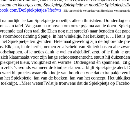
staan en kleertjes aan, Spiekpietje
Spiekpietje in nood
De
Spiekpietjes
Ee
book.com/DeSpiekpietjes/?fref=ts
Elk jaar rond de verjaardag van Sinterklaas verstoppen d
t natuurlijk. Je kan Spiekpietje moeilijk alleen thuislaten. Donderdag en
ij ons aan tafel. We gaan naar boven om onze pyjama aan te doen. Spiekpi
 vreemde taal (een taal die Elien nog niet spreekt) naar beneden dat pa
e stoomboot richting Spanje, in het winkeltje, het keukentje, …
Het is g
e het Spiekpietje terugvinden.
Helemaal geweldig zijn de bijhorende pren
as. Elk
jaar, in de herfst, nemen ze afscheid van Sinterklaas en alle zwa
oodschappen, of je netjes
dank
je wel en alsjeblieft zegt, of je flink je g
t zich klaarmaakt
voor zijn lange schoorstenen
tocht, stuurt hij duizende
piekpietje
l kleur, v
rolijkheid en warmte. On
d
eugend én spannend.
, zit
n zelfs ’s avonds wanneer de kindjes slapen… blijft Spiekpietje alert. D
o weet hij precies waar elk kindje van houdt en wie dat extra pakje ver
van het Spiekpietje,
fan van
de boeken,
fan van het concept
.
Het u
itkijk
 toeknij
pt…
Meer weten?
Wist je trouwens dat de Spiekpietjs op Facebo