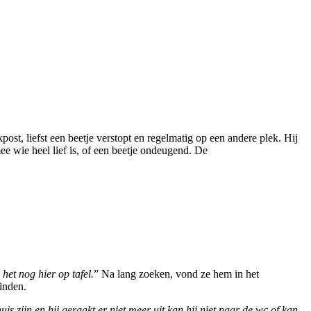
st, liefst een beetje verstopt en regelmatig op een andere plek. Hij
mee wie heel lief is, of een beetje ondeugend. De
 het nog h
ier op tafel.
” Na lang zoeken, vond ze hem in het
vinden.
huis zijn en hij geraakt er niet meer uit kan hij niet naar de wc of kan