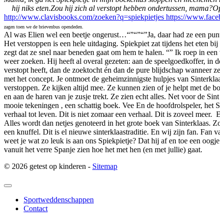
hij niks eten.
Zou hij zich al verstopt hebben ondertussen, mama?
Op
http://www.clavisbooks.com/zoeken?q=spiekpietjes
https://www.face
zagen toen we de brievenbus opendeden.
Al was Elien wel een beetje ongerust…
“”
“”
“”
Ja, daar had ze een pun
Het verstoppen is een hele uitdaging. Spiekpiet zat tijdens het eten b
zegt dat ze snel naar beneden gaat om hem te halen. “” Ik roep in een
weer zoeken. Hij heeft al overal gezeten: aan de speelgoedkoffer, in d
verstopt heeft, dan de zoektocht én dan de pure blijdschap wanneer z
met het
concept
. Je
ontmoet de geheimzinnigste hu
lpjes van Sinterkla
verstoppen.
Ze kijken altijd mee. Ze kun
n
en zien of je helpt met de b
en aan de haren van je zusje trekt. Ze zien echt alles. Net voor de Sin
mooie tekeningen
, een schat
tig bo
ek. Vee En de hoofdrolspeler, het S
verhaal to
t leven. Dit is niet zomaar een v
erhaal
. Dit is zoveel meer.
E
Alles wordt dan netjes genoteerd in het grote boek van Sinterklaas. Z
een knuffel. D
it is
el nieuwe
sinterklaas
traditie. En wij zijn fan. Fan 
weet je wat zo leuk is
aan
ons Spiekpietje? Dat hij a
f en toe een oogje
vanuit het verre Spanje zien hoe
het met
hen (en met jullie
) gaat.
© 2026 getest op kinderen -
Sitemap
Sportweddenschappen
Contact