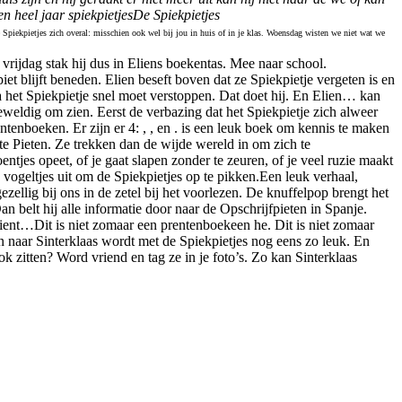
n heel jaar spiekpietjes
De Spiekpietjes
e Spiekpietjes zich overal: misschien ook wel bij jou in huis of in je klas. Woensdag wisten we niet wat we
 vrijdag stak hij dus in Eliens boekentas. Mee naar school.
et blijft beneden. Elien beseft boven dat ze Spiekpietje vergeten is en
pa het Spiekpietje snel moet verstoppen. Dat doet hij. En Elien… kan
eweldig om zien. Eerst de verbazing dat het Spiekpietje zich alweer
tenboeken. Er zijn er 4: ,
,
en .
is
een leuk boek om kennis te maken
rte Pieten. Ze trekken dan de wijde wereld in
om zich te
roentjes opeet, of je gaat slapen zonder te z
euren, of je veel ruzie maakt
n vogeltjes uit om de Spiekpietjes op te pikken.
Een leuk verhaal,
 gezellig bij ons in de zetel bij het voorlezen. De knuf
felpop
brengt het
an belt hij alle informatie door naar de Opschrijfpieten in Spanje.
dient…
Dit is niet zomaar een prentenboekeen he
. Dit is niet zomaar
en naar Sinterklaas wordt met de Spiekpietjes nog eens zo leuk. En
ok zitten? Word vriend en ta
g ze in je foto’s. Zo kan Sint
erklaas