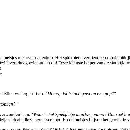
eisjes niet over nadenken. Het spiekpietje verdient een mooie uitkijkpo
lied levert dus goede punten op! Deze kleinste helper van de sint kijkt 
e
je
f Elien wel erg kritisch. “
Mama, dat is toch gewoon een pop?
”
rstoppen?
“
e verwonderd aan. “
Waar is het Spiekpietje naartoe, mama? Daarnet lag
ietje zich al talloze keren verstopt. En de meisjes blijven het geweldig 
naar school.
Waarom, Elien?
Als hij zich ergens in verstopt als we niet t