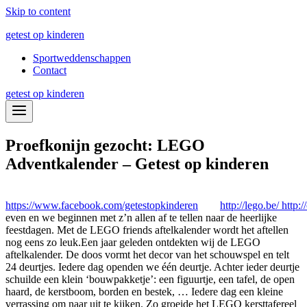
Skip to content
getest op kinderen
Sportweddenschappen
Contact
getest op kinderen
Proefkonijn gezocht: LEGO
Adventkalender – Getest op kinderen
https://www.facebook.com/getestopkinderen
http://lego.be/
http:
even en we beginnen met z’n allen af te tellen naar de heerlijke
feestdagen. Met de LEGO friends aftelkalender wordt het aftellen
nog eens zo leuk.
Een jaar geleden ontdekten wij de LEGO
aftelkalender. De doos vormt het decor van het schouwspel en telt
24 deurtjes. Iedere dag openden we één deurtje. Achter ieder deurtje
schuilde een klein ‘bouwpakketje’: een figuurtje, een tafel, de open
haard, de kerstboom, borden en bestek, … Iedere dag een kleine
verrassing om naar uit te kijken. Zo groeide het LEGO kersttafereel