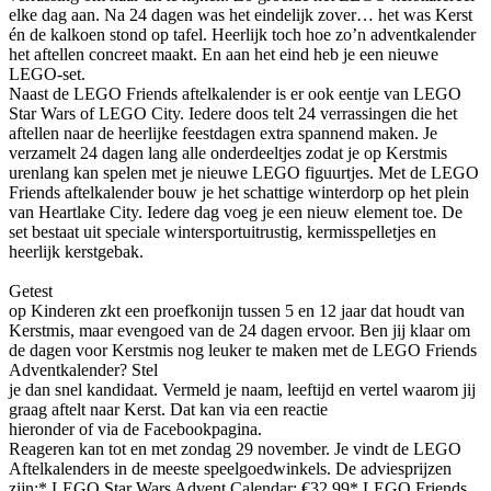
elke dag aan. Na 24 dagen was het eindelijk zover… het was Kerst
én de kalkoen stond op tafel. Heerlijk toch hoe zo’n adventkalender
het aftellen concreet maakt. En aan het eind heb je een nieuwe
LEGO-set.
Naast de LEGO Friends aftelkalender is er ook eentje van LEGO
Star Wars of LEGO City. Iedere doos telt 24 verrassingen die het
aftellen naar de heerlijke feestdagen extra spannend maken. Je
verzamelt 24 dagen lang alle onderdeeltjes zodat je op Kerstmis
urenlang kan spelen met je nieuwe LEGO figuurtjes.
Met de LEGO
Friends aftelkalender bouw je het schattige winterdorp op het plein
van Heartlake City. Iedere dag voeg je een nieuw element toe. De
set bestaat uit speciale wintersportuitrustig, kermisspelletjes en
heerlijk kerstgebak.
Getest
op Kinderen zkt een proefkonijn tussen 5 en 12 jaar dat houdt van
Kerstmis, maar evengoed van de 24 dagen ervoor. Ben jij klaar om
de dagen voor Kerstmis nog leuker te maken met de LEGO Friends
Adventkalender? Stel
je dan snel kandidaat. Vermeld je naam, leeftijd en vertel waarom jij
graag aftelt naar Kerst. Dat kan via een reactie
hieronder of via de Facebookpagina.
Reageren kan tot en met zondag 29 november.
Je vindt de LEGO
Aftelkalenders in de meeste speelgoedwinkels. De adviesprijzen
zijn:
* LEGO Star Wars Advent Calendar: €32,99
* LEGO Friends