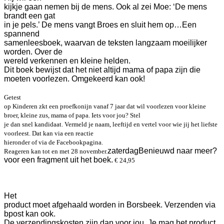
kijkje gaan nemen bij de mens. Ook al zei Moe: ‘De mens
brandt een gat
in je pels.’ De mens vangt Broes en sluit hem op…
Een
spannend
samenleesboek, waarvan de teksten langzaam moeilijker
worden. Over de
wereld verkennen en kleine helden.
Dit boek bewijst dat het niet altijd mama of papa zijn die
moeten voorlezen. Omgekeerd kan ook!
Getest
op Kinderen zkt een proefkonijn vanaf 7 jaar dat wil voorlezen voor kleine
broer, kleine zus, mama of papa. Iets voor jou? Stel
je dan snel kandidaat. Vermeld je naam, leeftijd en vertel voor wie jij het liefste
voorleest. Dat kan via een reactie
hieronder of via de Facebookpagina.
zat
erdag
Benieuw
d naar meer?
Reageren kan tot en met 28 november.
voor een fragment uit het boek.
€ 24,95
Het
product moet afgehaald worden in Borsbeek. Verzenden via
bpost kan ook.
De verzendingskosten zijn dan voor jou. Je mag het product