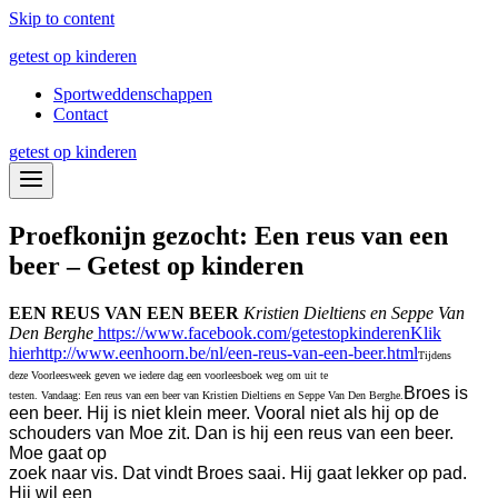
Skip to content
getest op kinderen
Sportweddenschappen
Contact
getest op kinderen
Proefkonijn gezocht: Een reus van een
beer – Getest op kinderen
EEN REUS VAN EEN BEER
Kristien Dieltiens en Seppe Van
Den Berghe
https://www.facebook.com/getestopkinderen
K
lik
hier
http://www.eenhoorn.be/nl/een-reus-van-een-beer.html
Tijdens
deze Voorleesweek geven we iedere dag een voorleesboek weg om uit te
Broes is
testen. Vandaag: Een reus van een beer van Kristien Dieltiens en Seppe Van Den Berghe.
een beer. Hij is niet klein meer. Vooral niet als hij op de
schouders van Moe zit. Dan is hij een reus van een beer.
Moe gaat op
zoek naar vis. Dat vindt Broes saai. Hij gaat lekker op pad.
Hij wil een