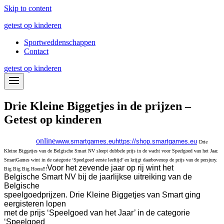
Skip to content
getest op kinderen
Sportweddenschappen
Contact
getest op kinderen
Drie Kleine Biggetjes in de prijzen –
Getest op kinderen
online
www.smartgames.eu
https://shop.smartgames.eu
Drie
Kleine Biggetjes van de Belgische Smart NV sleept dubbele prijs in de wacht voor Speelgoed van het Jaar.
SmartGames wint in de categorie ‘Speelgoed eerste leeftijd’ en krijgt daarbovenop de prijs van de persjury.
Voor het zevende jaar op rij wint het
Big Big Big Hoera!!!
Belgische Smart NV bij de jaarlijkse uitreiking van de
Belgische
speelgoedprijzen. Drie Kleine Biggetjes van Smart ging
eergisteren lopen
met de prijs ‘Speelgoed van het Jaar’ in de categorie
‘Speelgoed