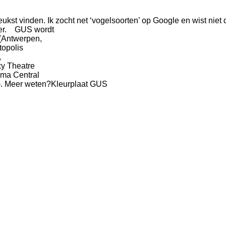
 leukst vinden. Ik zocht net ‘vogelsoorten’ op Google en wist ni
ber.
GUS wordt
 (Antwerpen,
topolis
,
xy Theatre
ema Central
).
Meer weten?
Kleurplaat GUS