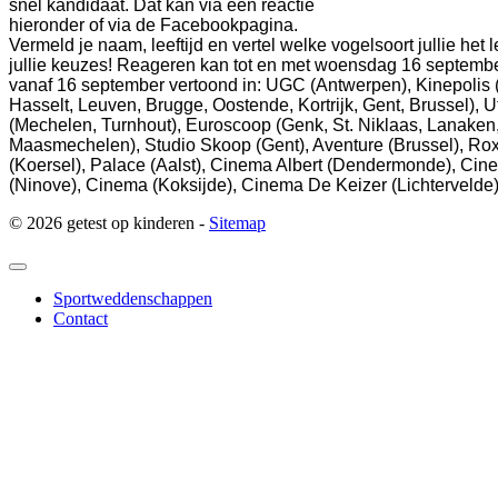
snel kandidaat. Dat kan via een reactie
hieronder of via de Facebookpagina.
Vermeld je naam, leeftijd en vertel welke vogelsoort jullie het
jullie keuzes! Reageren kan tot en met woensdag 16 septem
vanaf 16 september vertoond in: UGC (Antwerpen), Kinepolis
Hasselt, Leuven, Brugge, Oostende, Kortrijk, Gent, Brussel), U
(Mechelen, Turnhout), Euroscoop (Genk, St. Niklaas, Lanaken
Maasmechelen), Studio Skoop (Gent), Aventure (Brussel), Ro
(Koersel), Palace (Aalst), Cinema Albert (Dendermonde), Cin
(Ninove), Cinema (Koksijde), Cinema De Keizer (Lichtervelde
© 2026 getest op kinderen -
Sitemap
Sportweddenschappen
Contact