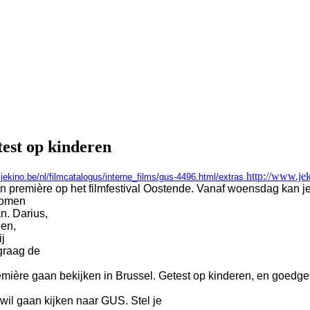
test op kinderen
http://www.je
.jekino.be/nl/filmcatalogus/interne_films/gus-4496.html/extras
 première op het filmfestival Oostende. Vanaf woensdag kan je
dromen
n. Darius,
den,
ij
graag de
emière gaan bekijken in Brussel. Getest op kinderen, en goedgek
wil gaan kijken naar GUS. Stel je