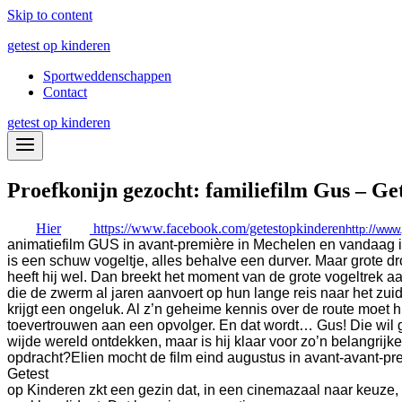
Skip to content
getest op kinderen
Sportweddenschappen
Contact
getest op kinderen
Proefkonijn gezocht: familiefilm Gus – Ge
Hier
https://www.facebook.com/getestopkinderen
http://www
animatiefilm GUS in avant-première in Mechelen en vandaag in
is een schuw vogeltje, alles behalve een durver. Maar grote 
heeft hij wel. Dan breekt het moment van de grote vogeltrek aa
die de zwerm al jaren aanvoert op hun lange reis naar het zui
krijgt een ongeluk. Al z’n geheime kennis over de route moet h
toevertrouwen aan een opvolger. En dat wordt… Gus! Die wil 
wijde wereld ontdekken, maar is hij klaar voor zo’n belangrijke
opdracht?
Elien mocht de film eind augustus in avant-avant-pr
Getest
op Kinderen zkt een gezin dat, in een cinemazaal naar keuze, 