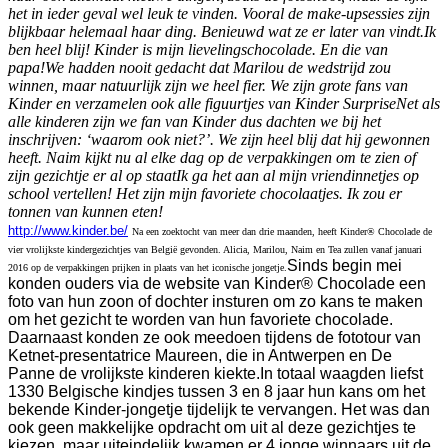
het in ieder geval wel leuk te vinden. Vooral de make-upsessies zijn
blijkbaar helemaal haar ding. Benieuwd wat ze er later van vindt.
Ik
ben heel blij! Kinder is mijn lievelingschocolade. En die van
papa!
We hadden nooit gedacht dat Marilou de wedstrijd zou
winnen, maar natuurlijk zijn we heel fier. We zijn grote fans van
Kinder en verzamelen ook alle figuurtjes van Kinder Surprise
Net als
alle kinderen zijn we fan van Kinder dus dachten we bij het
inschrijven: ‘waarom ook niet?’. We zijn heel blij dat hij gewonnen
heeft. Naim kijkt nu al elke dag op de verpakkingen om te zien of
zijn gezichtje er al op staat
Ik ga het aan al mijn vriendinnetjes op
school vertellen! Het zijn mijn favoriete chocolaatjes. Ik zou er
tonnen van kunnen eten!
http://www.kinder.be/
Na een zoektocht van meer dan drie maanden, heeft Kinder® Chocolade de
vier vrolijkste kindergezichtjes van België gevonden. Alicia, Marilou, Naim en Tea zullen vanaf januari
Sinds begin mei
2016 op de verpakkingen prijken in plaats van het iconische jongetje.
konden ouders via de website van Kinder® Chocolade een
foto van hun zoon of dochter insturen om zo kans te maken
om het gezicht te worden van hun favoriete chocolade.
Daarnaast konden ze ook meedoen tijdens de fototour van
Ketnet-presentatrice Maureen, die in Antwerpen en De
Panne de vrolijkste kinderen kiekte.
In totaal waagden liefst
1330 Belgische kindjes tussen 3 en 8 jaar hun kans om het
bekende Kinder-jongetje tijdelijk te vervangen. Het was dan
ook geen makkelijke opdracht om uit al deze gezichtjes te
kiezen, maar uiteindelijk kwamen er 4 jonge winnaars uit de