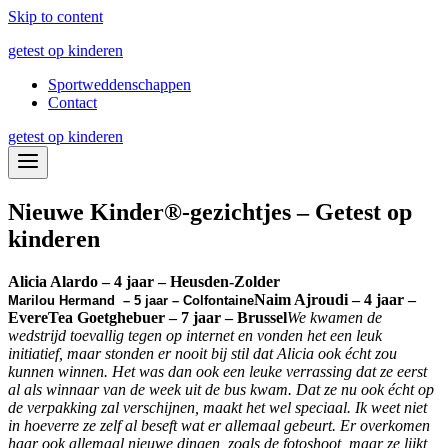
Skip to content
getest op kinderen
Sportweddenschappen
Contact
getest op kinderen
Nieuwe Kinder®-gezichtjes – Getest op
kinderen
Alicia Alardo – 4 jaar – Heusden-Zolder
Naim Ajroudi – 4 jaar –
Marilou Hermand – 5 jaar – Colfontaine
Evere
Tea Goetghebuer – 7 jaar – Brussel
We kwamen de
wedstrijd toevallig tegen op internet en vonden het een leuk
initiatief, maar stonden er nooit bij stil dat Alicia ook écht zou
kunnen winnen. Het was dan ook een leuke verrassing dat ze eerst
al als winnaar van de week uit de bus kwam. Dat ze nu ook écht op
de verpakking zal verschijnen, maakt het wel speciaal. Ik weet niet
in hoeverre ze zelf al beseft wat er allemaal gebeurt. Er overkomen
haar ook allemaal nieuwe dingen, zoals de fotoshoot, maar ze lijkt