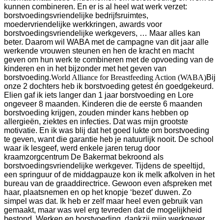
kunnen combineren. En er is al heel wat werk verzet:
borstvoedingsvriendelijke bedrijfsruimtes,
moedervriendelijke werkkringen, awards voor
borstvoedingsvriendelijke werkgevers, … Maar alles kan
beter. Daarom wil WABA met de campagne van dit jaar alle
werkende vrouwen steunen en hen de kracht en macht
geven om hun werk te combineren met de opvoeding van de
kinderen en in het bijzonder met het geven van
borstvoeding.
World Alliance for Breastfeeding Action (WABA)
Bij
onze 2 dochters heb ik borstvoeding getest én goedgekeurd.
Elien gaf ik iets langer dan 1 jaar borstvoeding en Lore
ongeveer 8 maanden. Kinderen die de eerste 6 maanden
borstvoeding krijgen, zouden minder kans hebben op
allergieën, ziektes en infecties. Dat was mijn grootste
motivatie. En ik was blij dat het goed lukte om borstvoeding
te geven, want die garantie heb je natuurlijk nooit. De school
waar ik lesgeef, werd enkele jaren terug door
kraamzorgcentrum De Bakermat bekroond als
borstvoedingsvriendelijke werkgever. Tijdens de speeltijd,
een springuur of de middagpauze kon ik melk afkolven in het
bureau van de graaddirectrice. Gewoon even afspreken met
haar, plaatsnemen en op het knopje ‘bezet’ duwen. Zo
simpel was dat. Ik heb er zelf maar heel even gebruik van
gemaakt, maar was wel erg tevreden dat de mogelijkheid
bestond. Werken en borstvoeding, dankzij mijn werkgever