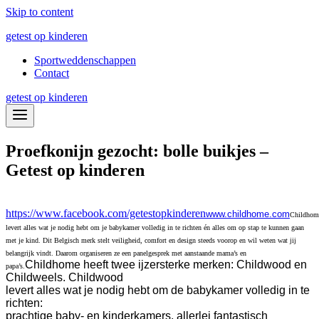
Skip to content
getest op kinderen
Sportweddenschappen
Contact
getest op kinderen
Proefkonijn gezocht: bolle buikjes –
Getest op kinderen
https://www.facebook.com/getestopkinderen
www.childhome.com
Childhom
levert alles wat je nodig hebt om je babykamer volledig in te richten én alles om op stap te kunnen gaan
met je kind. Dit Belgisch merk stelt veiligheid, comfort en design steeds voorop en wil weten wat jij
belangrijk vindt. Daarom organiseren ze een panelgesprek met aanstaande mama’s en
Childhome heeft twee ijzersterke merken: Childwood en
papa’s.
Childweels. Childwood
levert alles wat je nodig hebt om de babykamer volledig in te
richten:
prachtige baby- en kinderkamers, allerlei fantastisch