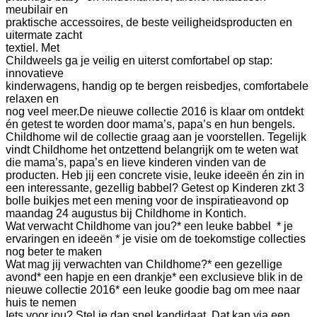
meubilair en
praktische accessoires, de beste veiligheidsproducten en
uitermate zacht
textiel.
Met
Childweels ga je veilig en uiterst comfortabel op stap:
innovatieve
kinderwagens, handig op te bergen reisbedjes, comfortabele
relaxen en
nog veel meer.
De nieuwe collectie 2016 is klaar om ontdekt
én getest te worden door mama’s, papa’s en hun bengels.
Childhome wil de collectie graag aan je voorstellen. Tegelijk
vindt Childhome het ontzettend belangrijk om te weten wat
die mama’s, papa’s en lieve kinderen vinden van de
producten. Heb jij een concrete visie, leuke ideeën én zin in
een interessante, gezellig babbel?
Getest op Kinderen zkt 3
bolle buikjes met een mening voor de inspiratieavond op
maandag 24 augustus bij Childhome in Kontich.
Wat verwacht Childhome van jou?
* een leuke babbel
* je
ervaringen en ideeën
* je visie om de toekomstige collecties
nog beter te maken
Wat mag jij verwachten van Childhome?
* een gezellige
avond
* een hapje en een drankje
* een exclusieve blik in de
nieuwe collectie 2016
* een leuke goodie bag om mee naar
huis te nemen
Iets voor jou? Stel je dan snel kandidaat. Dat kan via een