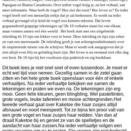
Papegaai en Branta Canadensis.
Over iedere vogel krijg je, na het verhaal, wat
meer informatie. Waar leeft de vogel? Hoe ziet die eruit? Hoe leven ze? En ieder
vogel heeft wel een menselijk trekje dat je zal herkennen. Er wordt na ieder
verhaal gevraagd of je kind de vogel zou kunnen tekenen. Dat levert
gegarandeerd grappige tekeningen op! De 10 verhalen staan los van elkaar,
maar vormen samen wel één wereld.
Het boek start met een uitgebreide
inleiding én 10 tips om lekker voor te lezen. Deze inleiding en tips zijn zeker
en vast een meerwaarde. De inleiding geeft je wat achtergrondinformatie over
de inspirerende missie van de schrijver. Maar er wordt ook aangegeven dat je
niet altijd even blij en gelukkig kunt zijn. Het leven is nu eenmaal niet elke dag
een feest. De 10 tips bij het voorlezen zijn praktisch en erg bruikbaar.
Dit boek lees je niet snel snel of even tussendoor. Je moet er
echt wel tijd voor nemen. Gezellig samen in de zetel gaan
zitten en het hele grote boek openslaan voor één of enkele
verhaaltjes. Na ieder verhaaltje bekijken we samen de
tekeningen en praten we even na. De tekeningen zijn erg
mooi. Geen felle kleuren, geen blingbling. Wel pasteltinten,
grote vogels, leuke taferelen en mooie achtergronden.
Het
tweede verhaal gaat over Kaketoe die haar zusjes altijd
afsnauwt en nooit meespeelt. Tot ze bijna ten prooi valt van
een grote vogel en haar zusjes haar redden. Van dan af
draait Kaketoe bij en geniet ze van de spelletjes en de
aandacht van haar zussen.
Na ieder verhaaltje volgen een
reeks vraagjes om na te praten. Die vragen zijn niet bedoeld