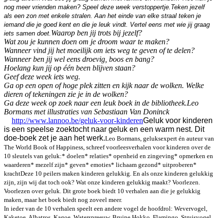
nog meer vrienden maken?
Speel deze week verstoppertje.
Teken jezelf
als een zon met enkele stralen. Aan het einde van elke straal teken je
iemand die je goed kent en die je leuk vindt.
Vertel eens met wie jij graag
Waarop ben jij trots bij jezelf?
iets samen doet.
Wat zou je kunnen doen om je droom waar te maken?
Wanneer vind jij het moeilijk om iets weg te geven of te delen?
Wanneer ben jij wel eens droevig, boos en bang?
Hoelang kun jij op één been blijven staan?
Geef deze week iets weg.
Ga op een open of hoge plek zitten en kijk naar de wolken. Welke
dieren of tekeningen zie je in de wolken?
Ga deze week op zoek naar een leuk boek in de bibliotheek.
Leo
Bormans met illustraties van Sebastiaan Van Doninck
http://www.lannoo.be/geluk-voor-kinderen
Geluk voor kinderen
is een speelse zoektocht naar geluk en een warm nest. Dit
doe-boek zet je aan het werk.
Leo Bormans, geluksexpert én auteur van
The World Book of Happiness, schreef voorleesverhalen voor kinderen over de
10 sleutels van geluk:
* doelen
* relaties
* openheid en zingeving
* opmerken en
waarderen
* mezelf zijn
* geven
* emoties
* lichaam gezond
* uitproberen
*
kracht
Deze 10 peilers maken kinderen gelukkig. En als onze kinderen gelukkig
zijn, zijn wij dat toch ook? Wat onze kinderen gelukkig maakt? Voorlezen.
Voorlezen over geluk. Dit grote boek biedt 10 verhalen aan die je gelukkig
maken, maar het boek biedt nog zoveel meer.
In ieder van de 10 verhalen speelt een andere vogel de hoofdrol:
Wevervogel,
Kaketoe, Albatros, Kagoe, Waterspreeuw, Bruine Hokko, Flamingo, Struisvogel,