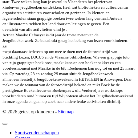
start. Twee weken lang kan je overal in Vlaanderen het plezier van
kinder- en jeugdboeken ontdekken. Heel wat bibliotheken en cultuurcentra
organiseren activiteiten voor scholen en gezinnen. In kleuter- en
lagere scholen staan grappige boeken twee weken lang centraal. Auteurs
en illustratoren trekken het land door om lezingen te geven. Een
overzicht van alle activiteiten vind je .
Actrice Maaike Cafmeyer is dit jaar de trotse meter van de
Jeugdboekenweek. Ze benadrukt graag het belang van lezen voor kinderen: ‘
Ze
roept daarnaast iedereen op om mee te doen met de fotowedstrijd van
Stichting Lezen, LOCUS en de Vlaamse bibliotheken. Wie een grappige foto
van zijn grappigste boek post, maakt kans op een boekenpakket en een
voorleesmoment met Maaike in de bib. Deelnemen kan nog tot en met 25 maart
via .
Op zaterdag 28 en zondag 29 maart sluit de Jeugdboekenweek
af met een feestelijk Jeugdboekenweekend in HETSTEEN in Antwerpen. Daar
maken we de winnaar van de fotowedstrijd bekend en reikt Boek.be de
prestigieuze Boekenleeuw en Boekenpauw uit. Verder zijn er workshops
voor kinderen rond humor en tijd.
Wij noteren alvast het Jeugdboekenweekend
in onze agenda en gaan op zoek naar andere leuke activiteiten dichtbij.
© 2026 getest op kinderen -
Sitemap
Sportweddenschappen